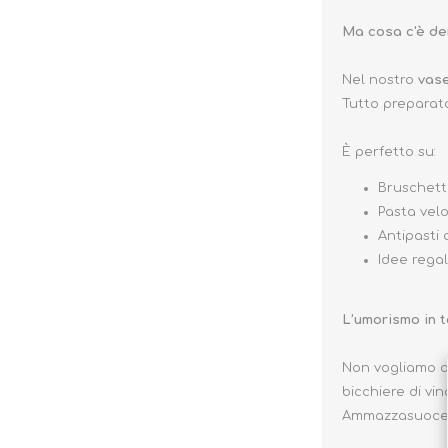
Ma cosa c'è de
Nel nostro
vase
Tutto preparato
È perfetto su:
Bruschette
Pasta vel
Antipasti 
Idee regal
L’umorismo in 
Non vogliamo of
bicchiere di vi
Ammazzasuoce