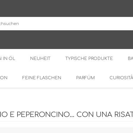
DodaroShop
 IN ÖL
NEUHEIT
TYPISCHE PRODUKTE
B
ION
FEINE FLASCHEN
PARFÜM
CURIOSIT
DER WALD
SÜSS
BOHNENKRAUT
DIE CREMES
OL
BITTER
LIO E PEPERONCINO… CON UNA RISAT