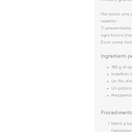
Hai avuto una g
vasetto.
Ti presentiamo
ogni bocca (non
Ecco come farl
Ingredienti p
180 g di s
Indefiniti
Un filo d’
Un pizzico
Prezzemolo
Procedimento 
Metti a bo
l’ebollizio