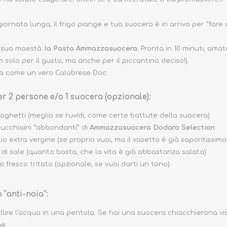
iornata lunga, il frigo piange e tua suocera è in arrivo per “fare 
 sua maestà:
la Pasta Ammazzasuocera
. Pronta in 10 minuti, ama
 solo per il gusto, ma anche per il piccantino deciso!).
a come un vero Calabrese Doc.
er 2 persone e/o 1 suocera (opzionale):
paghetti (meglio se ruvidi, come certe battute della suocera)
 cucchiaini “abbondanti” di
Ammazzasuocera Dodaro Selection
olio extra vergine (se proprio vuoi, ma il vasetto è già saporitissimo!
 di sale (quanto basta, che la vita è già abbastanza salata)
 fresco tritato (opzionale, se vuoi darti un tono)
“anti-noia”:
llire l’acqua in una pentola. Se hai una suocera chiacchierona vic
ne.