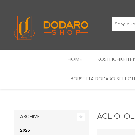
HOME
KÖSTLICHKEITEN
BORSETTA DODARO SELECT
TYPISCHE WURSTWAREN
DIE KLASSIKER
WEINE MIT GESCHÜTZTER
ALKOH
GEOGRAFISCHER ANGABE
AGLIO, O
ARCHIVE
2025