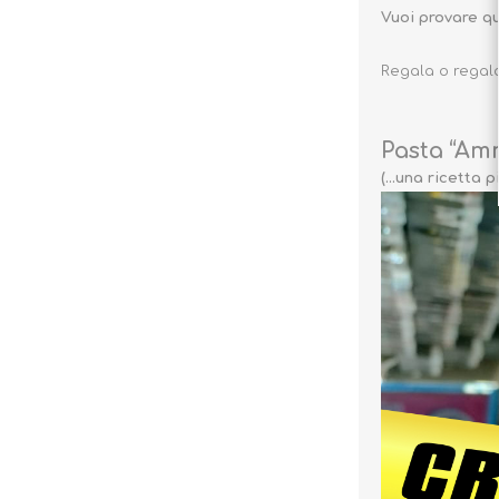
Vuoi provare q
Regala o regala
Pasta “Am
(…una ricetta p