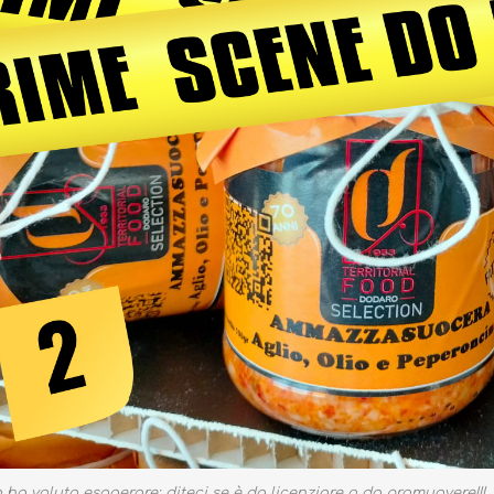
o ha voluto esagerare: diteci se è da licenziare o da promuovere!!!