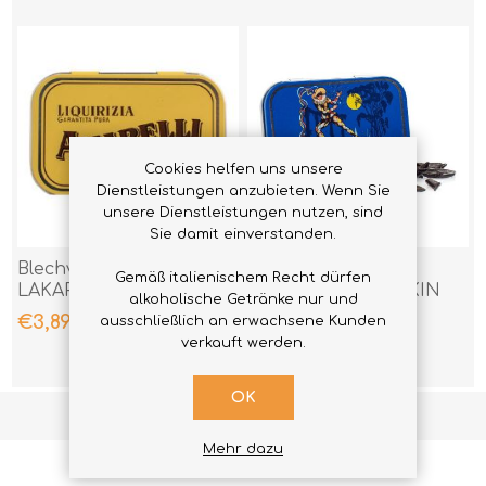
Cookies helfen uns unsere
Dienstleistungen anzubieten. Wenn Sie
unsere Dienstleistungen nutzen, sind
Sie damit einverstanden.
Blechverpackung
Blechverpackung
Gemäß italienischem Recht dürfen
LAKARZE
LAKARTZE HARLEKIN
alkoholische Getränke nur und
ZERBROCHENE GOLD
ROMBETTI 40 GR
€3,89
€3,89
ausschließlich an erwachsene Kunden
40 GR
verkauft werden.
OK
1
2
3
4
5
Mehr dazu