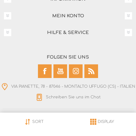
MEIN KONTO
HILFE & SERVICE
FOLGEN SIE UNS
VIA PIANETTE, 78 - 87046 - MONTALTO UFFUGO (CS) - ITALIEN
Schreiben Sie uns im Chat
Copyright © 2026 Dodaroshop. Alle Rechte
SORT
DISPLAY
vorbehalten.
Powered by
nopCommerce