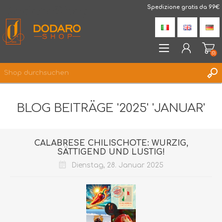
DodaroShop
Spedizione gratis da 99€
(0)
REGISTRIERUNG
BLOG BEITRÄGE '2025' 'JANUAR'
ANMELDEN
WUNSCHLISTE
(0)
CALABRESE CHILISCHOTE: WÜRZIG,
SÄTTIGEND UND LUSTIG!
Dienstag, 28. Januar 2025