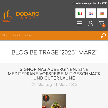
DodaroShop
Spedizione gratis da 99€
(0)
REGISTRIERUNG
BLOG BEITRÄGE '2025' 'MÄRZ'
ANMELDEN
WUNSCHLISTE
(0)
SIGNORINAS AUBERGINEN: EINE
MEDITERRANE VORSPEISE MIT GESCHMACK
UND GUTER LAUNE
Montag, 31. März 2025