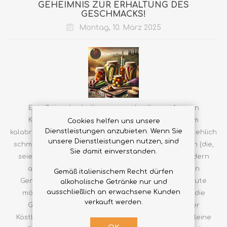
GEHEIMNIS ZUR ERHALTUNG DES
GESCHMACKS!
Montag, 10. März 2025
Eine Reise durch die unverwechselbaren Aromen
Kalabriens: Haben Sie sich jemals gefragt, warum
Cookies helfen uns unsere
Dienstleistungen anzubieten. Wenn Sie
kalabrische Konserven so authentisch und unwiderstehlich
unsere Dienstleistungen nutzen, sind
schmecken? Dabei geht es nicht nur um die Zutaten (die,
Sie damit einverstanden.
seien wir ehrlich, von höchster Qualität sind!), sondern
auch um eine jahrhundertealte Tradition, die von
Gemäß italienischem Recht dürfen
Generation zu Generation weitergegeben wird. Heute
alkoholische Getränke nur und
ausschließlich an erwachsene Kunden
möchten wir Ihnen von einer Kuriosität erzählen, die
verkauft werden.
Gläser mit Öl zu einer wahren Schatztruhe voller
Köstlichkeiten macht... und, warum nicht, ein paar kleine