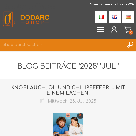
DodaroShop
Spedizione gratis da 99€
(0)
REGISTRIERUNG
BLOG BEITRÄGE '2025' 'JULI'
ANMELDEN
WUNSCHLISTE
(0)
KNOBLAUCH, ÖL UND CHILIPFEFFER … MIT
EINEM LACHEN!
Mittwoch, 23. Juli 2025