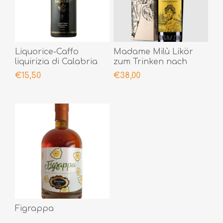
Liquorice-Caffo
Madame Milù Likör
liquirizia di Calabria
zum Trinken nach
50cl
Bedarf
€15,50
€38,00
Figrappa