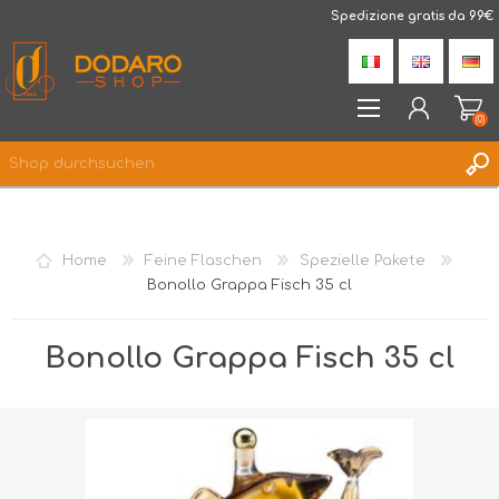
DodaroShop
Spedizione gratis da 99€
(0)
REGISTRIERUNG
ANMELDEN
Home
Feine Flaschen
Spezielle Pakete
WUNSCHLISTE
(0)
Bonollo Grappa Fisch 35 cl
Bonollo Grappa Fisch 35 cl