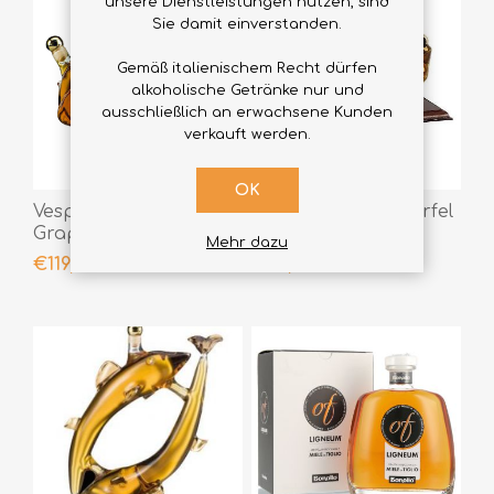
unsere Dienstleistungen nutzen, sind
Sie damit einverstanden.
Gemäß italienischem Recht dürfen
alkoholische Getränke nur und
ausschließlich an erwachsene Kunden
verkauft werden.
OK
Vespino Bonollo
Bonollo Grappawürfel
Grappa 35 cl
2x20 cl
Mehr dazu
€119,00
€119,00