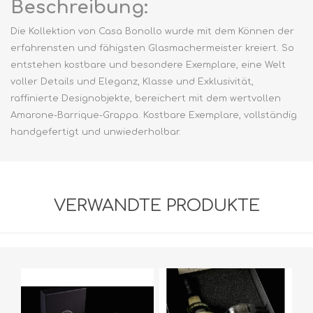
Beschreibung:
Die Kollektion von Casa Bonollo wurde mit dem Können der
erfahrensten und fähigsten Glasmachermeister kreiert. So
entstehen kostbare und besondere Exemplare, eine Welt
voller Details und Eleganz, Klasse und Exklusivität,
raffinierte Designobjekte, bereichert mit dem wertvollen
Amarone-Barrique-Grappa. Kostbare Exemplare, vollständig
handgefertigt und unwiederholbar.
VERWANDTE PRODUKTE