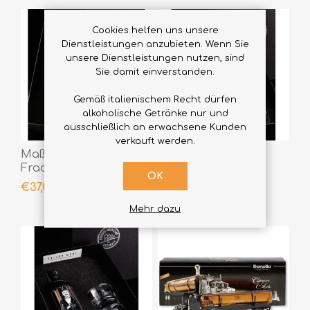
Cookies helfen uns unsere
Dienstleistungen anzubieten. Wenn Sie
unsere Dienstleistungen nutzen, sind
Sie damit einverstanden.
Gemäß italienischem Recht dürfen
alkoholische Getränke nur und
ausschließlich an erwachsene Kunden
verkauft werden.
Maßgeschneiderter
Tailor Made
Frack Bitter Evening
Gil+Equilibrio
OK
Kein trendiger Fall
€37,00
€58,00
Mehr dazu