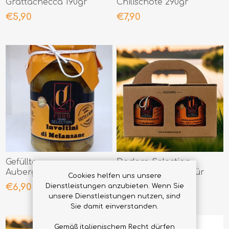
Grattachecca 190gr
Chilischote 290gr
€5,90
€7,90
Gefüllte
Dodaro Selection
Auberginenröllchen
Modulare Tasche für
Cookies helfen uns unsere
290gr
hohe Gläser
€6,90
€0,00
Dienstleistungen anzubieten. Wenn Sie
unsere Dienstleistungen nutzen, sind
Sie damit einverstanden.
Gemäß italienischem Recht dürfen