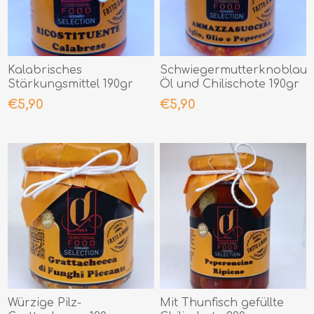
Kalabrisches
Schwiegermutterknoblauc
Stärkungsmittel 190gr
Öl und Chilischote 190gr
€5,90
€5,90
Würzige Pilz-
Mit Thunfisch gefüllte