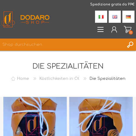
DodaroShop
Spedizione gratis da 99€
(0)
REGISTRIERUNG
DIE SPEZIALITÄTEN
ANMELDEN
WUNSCHLISTE
(0)
Home
Köstlichkeiten in Öl
Die Spezialitäten