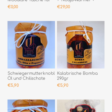
Modulare Tasche für
+ 'Nduja-Wärmer +
kleine Gläser
würzige Chili-Cremes +
€0,00
€29,00
persönliche Notiz,
versiegelt mit
Siegellack
Schwiegermutterknoblauch,
Kalabrische Bomba
Öl und Chilischote
290gr
190gr
€5,90
€5,90