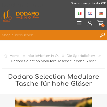
DodaroShop
Spedizione gratis da 99€
(0)
REGISTRIERUNG
ANMELDEN
Home
Köstlichkeiten in Öl
Die Spezialitäten
WUNSCHLISTE
(0)
Dodaro Selection Modulare Tasche für hohe Gläser
Dodaro Selection Modulare
Tasche für hohe Gläser