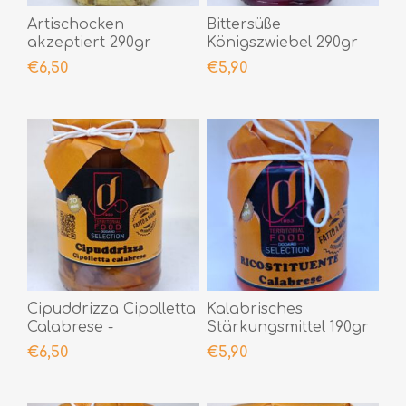
Artischocken
Bittersüße
akzeptiert 290gr
Königszwiebel 290gr
€6,50
€5,90
Cipuddrizza Cipolletta
Kalabrisches
Calabrese -
Stärkungsmittel 190gr
Lampascioni 290gr
€6,50
€5,90