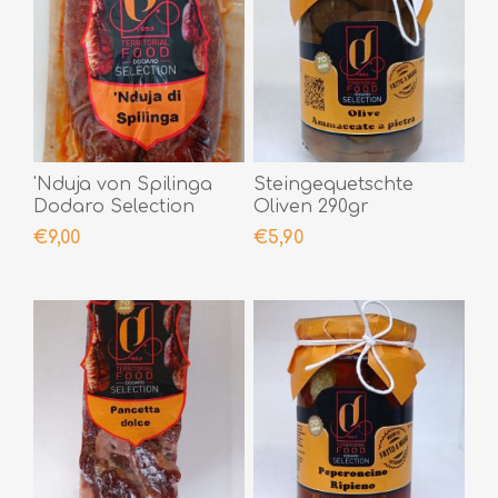
'Nduja von Spilinga
Steingequetschte
Dodaro Selection
Oliven 290gr
400gr
€9,00
€5,90