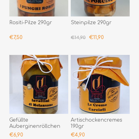
Rositi-Pilze 290gr
Steinpilze 290gr
€7,50
€11,90
€14,90
Gefüllte
Artischockencremes
Auberginenröllchen
190gr
290gr
€6,90
€4,90