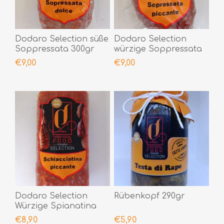
Dodaro Selection süße
Dodaro Selection
Soppressata 300gr
würzige Soppressata
300gr
€9,00
€9,00
Dodaro Selection
Rübenkopf 290gr
Würzige Spianatina
300gr
€8,90
€5,90