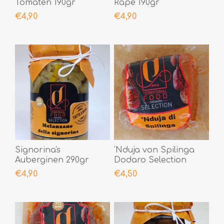
Tomaten 190gr
Rape 190gr
€4,90
€4,90
Signorina's
'Nduja von Spilinga
Auberginen 290gr
Dodaro Selection
200gr
€4,90
€4,50