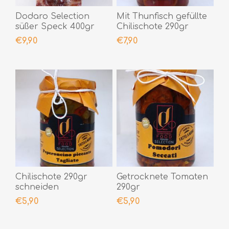
Dodaro Selection
Mit Thunfisch gefüllte
süßer Speck 400gr
Chilischote 290gr
€9,90
€7,90
Chilischote 290gr
Getrocknete Tomaten
schneiden
290gr
€5,90
€5,90