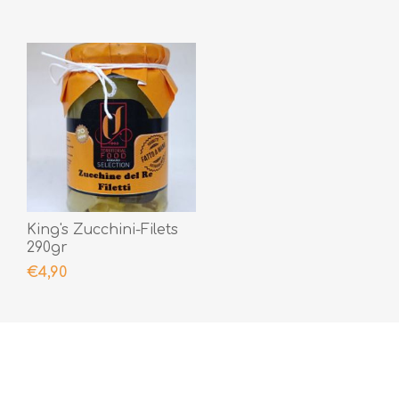
King's Zucchini-Filets
290gr
€4,90