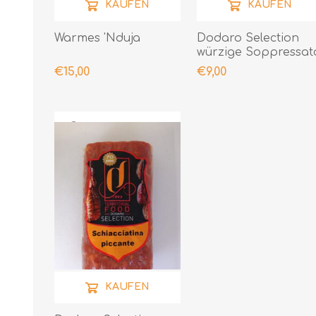
KAUFEN
KAUFEN
Warmes 'Nduja
Dodaro Selection
würzige Soppressat
300gr
€15,00
€9,00
KAUFEN