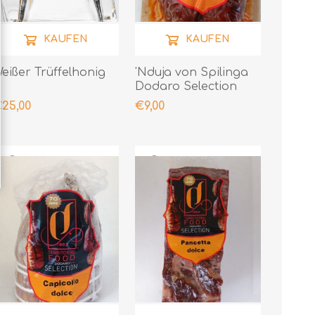
KAUFEN
KAUFEN
eißer Trüffelhonig
'Nduja von Spilinga
Dodaro Selection
400gr
25,00
€9,00