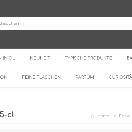
DodaroShop
 IN ÖL
NEUHEIT
TYPISCHE PRODUKTE
B
ION
FEINE FLASCHEN
PARFÜM
CURIOSIT
DER WALD
SÜSS
BOHNENKRAUT
DIE CREMES
OL
BITTER
5-cl
Home
Feine