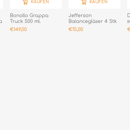
KAUFEN
KAUFEN
Bonollo Grappa
Jefferson
D
a
Truck 500 ml.
Balancegläser 4 Stk
s
5
€149,00
€15,00
€