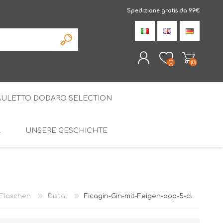
Spedizione gratis da 99€
(0)
(0)
AULETTO DODARO SELECTION
REGISTRIERUNG
ANMELDEN
À
UNSERE GESCHICHTE
DIE SPEZIALITÄTEN
AMARELLI LAKRIZE
DISTAL
SPEZIELLE PAKETE
 Flaschen
Distal
Ficagin-Gin-mit-Feigen-dop-5-cl