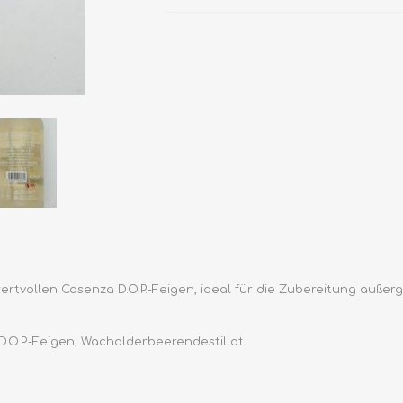
 wertvollen Cosenza D.O.P.-Feigen, ideal für die Zubereitung auß
.O.P.-Feigen, Wacholderbeerendestillat.