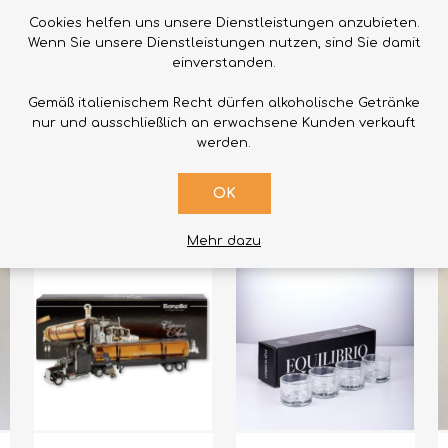
Cookies helfen uns unsere Dienstleistungen anzubieten.
Wenn Sie unsere Dienstleistungen nutzen, sind Sie damit
KAUFEN
KAUFEN
einverstanden.
Bring mich zum
Cariglio IGP
W
Gemäß italienischem Recht dürfen alkoholische Getränke
Abendessen
Kalabrien Wein
nur und ausschließlich an erwachsene Kunden verkauft
Kontrollqualität Top
werden.
€40,00
€13,00
€
OK
Mehr dazu