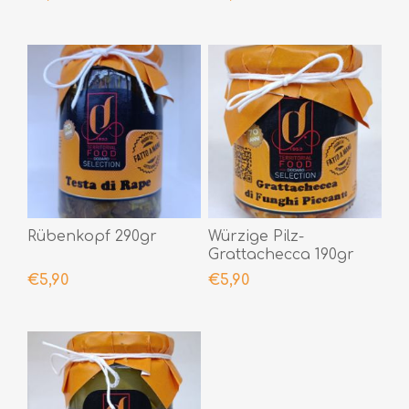
Rübenkopf 290gr
Würzige Pilz-
Grattachecca 190gr
€5,90
€5,90