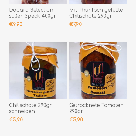
Dodaro Selection
Mit Thunfisch gefüllte
süßer Speck 400gr
Chilischote 290gr
€9,90
€7,90
Chilischote 290gr
Getrocknete Tomaten
schneiden
290gr
€5,90
€5,90