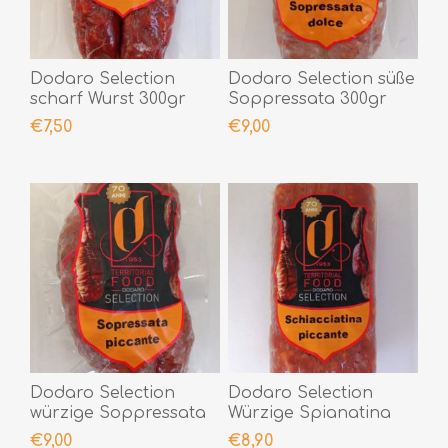
Dodaro Selection
Dodaro Selection süße
scharf Wurst 300gr
Soppressata 300gr
€7,50
€9,00
Dodaro Selection
Dodaro Selection
würzige Soppressata
Würzige Spianatina
300gr
300gr
€9,00
€8,90