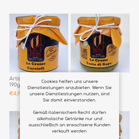
Artischockencremes
Le Creme Testa di
Cookies helfen uns unsere
190gr
Rape 190gr
Dienstleistungen anzubieten. Wenn Sie
€4,90
€4,90
unsere Dienstleistungen nutzen, sind
Sie damit einverstanden.
Gemäß italienischem Recht dürfen
alkoholische Getränke nur und
ausschließlich an erwachsene Kunden
verkauft werden.