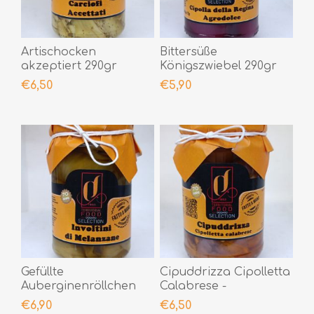
Artischocken
Bittersüße
akzeptiert 290gr
Königszwiebel 290gr
€6,50
€5,90
Gefüllte
Cipuddrizza Cipolletta
Auberginenröllchen
Calabrese -
290gr
Lampascioni 290gr
€6,90
€6,50