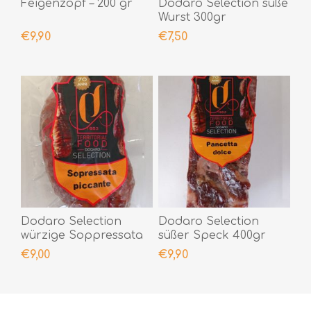
Feigenzopf – 200 gr
Dodaro Selection süße
Wurst 300gr
€9,90
€7,50
Dodaro Selection
Dodaro Selection
würzige Soppressata
süßer Speck 400gr
300gr
€9,00
€9,90