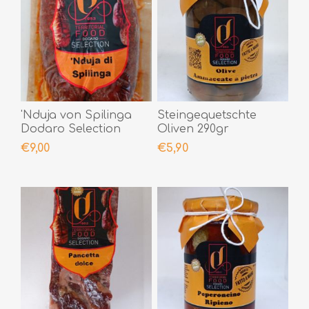
'Nduja von Spilinga
Steingequetschte
Dodaro Selection
Oliven 290gr
400gr
€9,00
€5,90