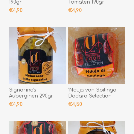
190gr
Tomaten 190gr
€4,90
€4,90
Signorina's
'Nduja von Spilinga
Auberginen 290gr
Dodaro Selection
200gr
€4,90
€4,50