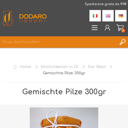
DodaroShop
Spedizione gratis da 99€
(0)
REGISTRIERUNG
ANMELDEN
Home
Köstlichkeiten in Öl
Der Wald
WUNSCHLISTE
(0)
Gemischte Pilze 300gr
Gemischte Pilze 300gr