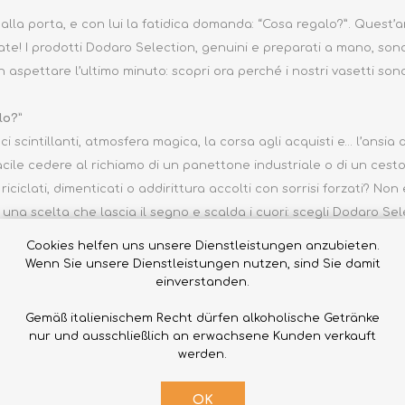
 alla porta, e con lui la fatidica domanda: “Cosa regalo?”. Quest’
clate! I prodotti Dodaro Selection, genuini e preparati a mano, so
 aspettare l’ultimo minuto: scopri ora perché i nostri vasetti sono 
lo?”
uci scintillanti, atmosfera magica, la corsa agli acquisti e… l’ansia
acile cedere al richiamo di un panettone industriale o di un cest
iciclati, dimenticati o addirittura accolti con sorrisi forzati? Non
 una scelta che lascia il segno e scalda i cuori: scegli Dodaro Sele
i vasetti, pieni di conserve genuine e preparati a mano con amore, 
Cookies helfen uns unsere Dienstleistungen anzubieten.
 il sapore autentico della Calabria.
Wenn Sie unsere Dienstleistungen nutzen, sind Sie damit
einverstanden.
cconta una storia, ogni cucchiaio è un viaggio nei profumi e nei s
una festa di sapori che fa brillare gli occhi e scaldare il cuore.
Gemäß italienischem Recht dürfen alkoholische Getränke
galare la nostra
Cipolla della Regina
in agrodolce o le
Zucchine d
nur und ausschließlich an erwachsene Kunden verkauft
a Signorina
, la
Grattachecca di Funghi Piccante
o le
Olive ammac
werden.
alabrese
come il
Cuore Calabro
o la
Bomba calabrese
, o meglio a
OK
utentici calabresi.