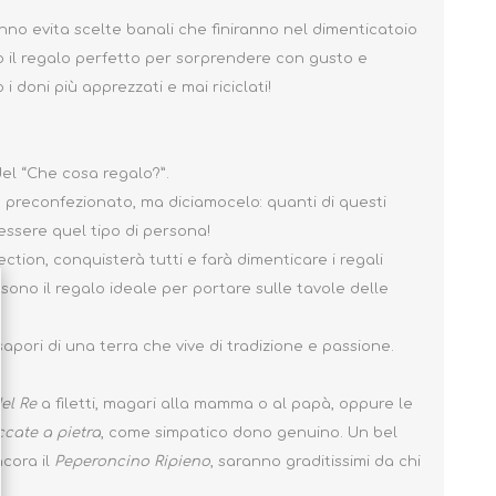
anno evita scelte banali che finiranno nel dimenticatoio
no il regalo perfetto per sorprendere con gusto e
i doni più apprezzati e mai riciclati!
 del “Che cosa regalo?”.
o preconfezionato, ma diciamocelo: quanti di questi
 essere quel tipo di persona!
ction, conquisterà tutti e farà dimenticare i regali
sono il regalo ideale per portare sulle tavole delle
apori di una terra che vive di tradizione e passione.
el Re
a filetti, magari alla mamma o al papà, oppure le
cate a pietra
, come simpatico dono genuino. Un bel
ncora il
Peperoncino Ripieno
, saranno graditissimi da chi