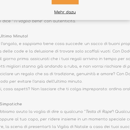
 relegati in fondo alla credenza: saranno protagonisti di pranzi
Mehr dazu
usiasti da parte di chi li riceve, ma anche da tutti i commensali.
 dice “
Ti voglio bene
” con autenticità.
’Ultimo Minuto!
 l’angolo, e sappiamo bene cosa succede: un sacco di buoni propos
ia delle code e la delusione di trovare solo scaffali vuoti. Con Do
 giorno prima: assicurati che i tuoi regali arrivino in tempo per so
setti migliori stanno già andando a ruba, e non vorrai rischiare di
ciclare un regalo che sa di tradizione, genuinità e amore? Con Dod
o per evitare l’ansia dell’ultimo minuto.
i, cosa aspetti? Non lasciare che ti colga impreparato: ordina ora
 Simpatiche
biamo avuto la voglia di dire a qualcuno "
Testa di Rape
"! Qualcu
oppure al tuo capo, per ridere insieme in un momento speciale c
re, la scena di presentarti la Vigilia di Natale a casa dei tuoi suo