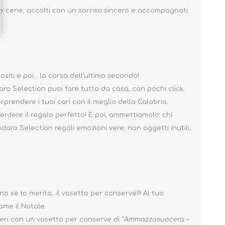
 e cene, accolti con un sorriso sincero e accompagnati
iti e poi… la corsa dell’ultimo secondo!
daro Selection puoi fare tutto da casa, con pochi click.
rprendere i tuoi cari con il meglio della Calabria.
 perdere il regalo perfetto! E poi, ammettiamolo: chi
aro Selection regali emozioni vere, non oggetti inutili,
!
no se lo merita...il vasetto per conserve!!! Al tuo
ome il Natale.
ceri con un vasetto per conserve di "
Ammazzasuocera -