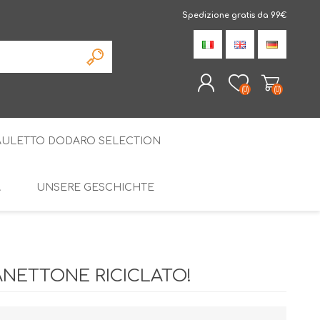
Spedizione gratis da 99€
(0)
(0)
AULETTO DODARO SELECTION
REGISTRIERUNG
ANMELDEN
À
UNSERE GESCHICHTE
DIE SPEZIALITÄTEN
AMARELLI LAKRIZE
DISTAL
SPEZIELLE PAKETE
PANETTONE RICICLATO!