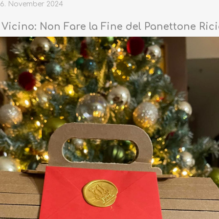
26. November 2024
è Vicino: Non Fare la Fine del Panettone Rici
TRÜFFEL
HONIG