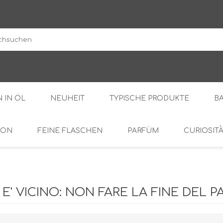
DodaroShop
 IN ÖL
NEUHEIT
TYPISCHE PRODUKTE
B
ION
FEINE FLASCHEN
PARFÜM
CURIOSIT
DER WALD
SÜSS
BOHNENKRAUT
DIE CREMES
OL
BITTER
 E' VICINO: NON FARE LA FINE DEL 