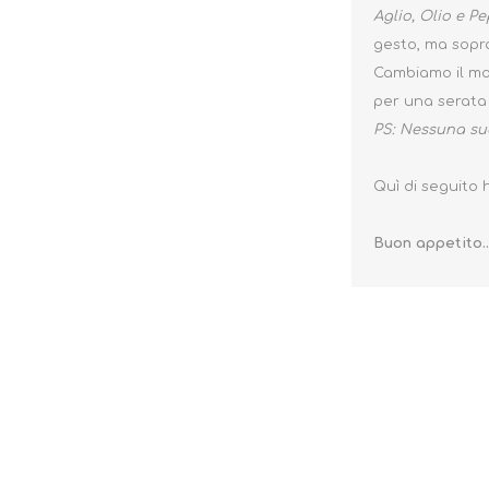
Aglio, Olio e P
gesto, ma sopra
Cambiamo il mod
per una serata d
PS: Nessuna suo
Quì di seguito h
Buon appetito..