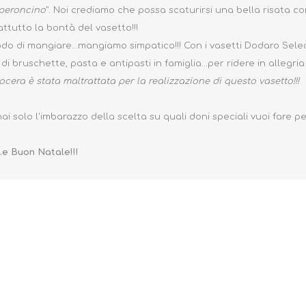
eperoncino
". Noi crediamo che possa scaturirsi una bella risata
ttutto la bontà del vasetto!!!
o di mangiare...mangiamo simpatico!!! Con i vasetti Dodaro Sele
i bruschette, pasta e antipasti in famiglia...per ridere in allegria
cera è stata maltrattata per la realizzazione di questo vasetto!!!
ai solo l'imbarazzo della scelta su quali doni speciali vuoi fare pe
.e Buon Natale!!!