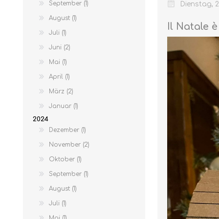
September (1)
Dienstag, 
August (1)
Il Natale 
Juli (1)
Juni (2)
Mai (1)
April (1)
März (2)
MARMELADEN
Januar (1)
2024
Dezember (1)
November (2)
Oktober (1)
September (1)
August (1)
Juli (1)
Mai (1)