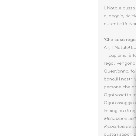
Il Natale bussa
o, peggio, rici
autenticità. Non
“Che cosa rega
Ah, il Natale! L
Ti capiamo, è f
regali vengono r
Quest’anno, fai
banali! I nostr
persone che ami
Ogni vasetto ra
Ogni assaggio è 
Immagina di re
Melanzane dell
Ricostituente c
gusta i sapori a