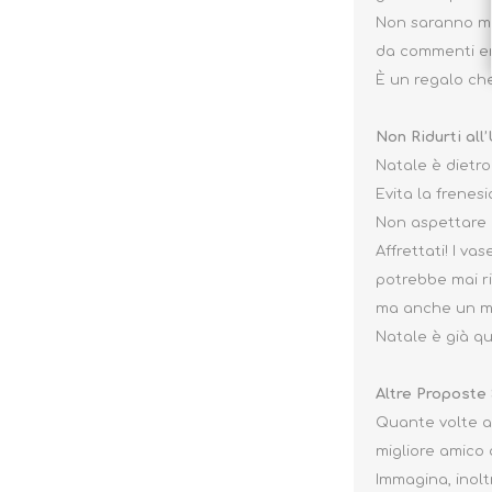
Non saranno mai
da commenti ent
È un regalo che
Non Ridurti all
Natale è dietro
Evita la frenes
Non aspettare il
Affrettati! I va
potrebbe mai ri
ma anche un mod
Natale è già qu
Altre Proposte
Quante volte ab
migliore amico 
Immagina, inolt