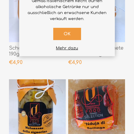
Gemäß italienischem Recht dürfen
alkoholische Getränke nur und
ausschließlich an erwachsene Kunden
verkauft werden.
OK
Scharfe Chili-Cremes
Le Creme getrocknete
Mehr dazu
190gr
Tomaten 190gr
€4,90
€4,90