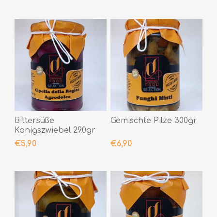
Bittersüße
Gemischte Pilze 300gr
Königszwiebel 290gr
€5,90
€6,90