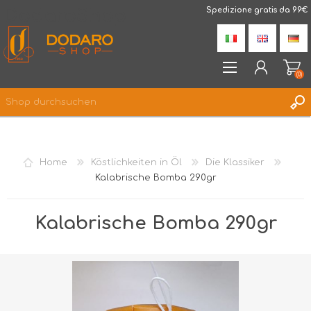
DodaroShop
Spedizione gratis da 99€
(0)
REGISTRIERUNG
ANMELDEN
Home
Köstlichkeiten in Öl
Die Klassiker
WUNSCHLISTE
(0)
Kalabrische Bomba 290gr
Kalabrische Bomba 290gr