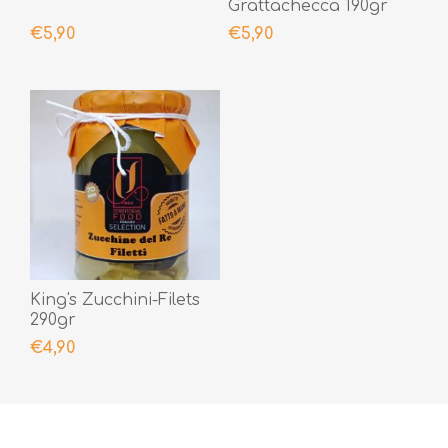
Grattachecca 190gr
€5,90
€5,90
King's Zucchini-Filets
290gr
€4,90