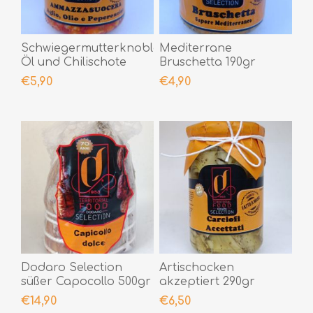
Schwiegermutterknoblauch,
Mediterrane
Öl und Chilischote
Bruschetta 190gr
190gr
€5,90
€4,90
Dodaro Selection
Artischocken
süßer Capocollo 500gr
akzeptiert 290gr
€14,90
€6,50