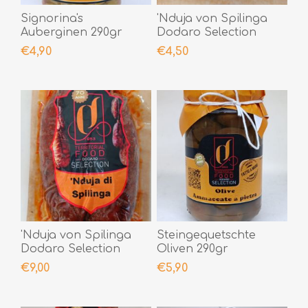
Signorina's
'Nduja von Spilinga
Auberginen 290gr
Dodaro Selection
200gr
€4,90
€4,50
'Nduja von Spilinga
Steingequetschte
Dodaro Selection
Oliven 290gr
400gr
€9,00
€5,90