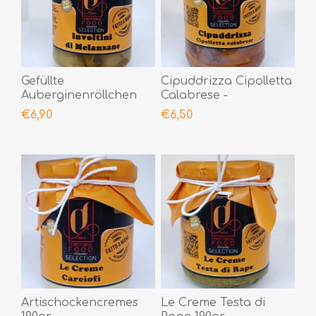
Gefüllte
Cipuddrizza Cipolletta
Auberginenröllchen
Calabrese -
290gr
Lampascioni 290gr
€6,90
€6,50
Artischockencremes
Le Creme Testa di