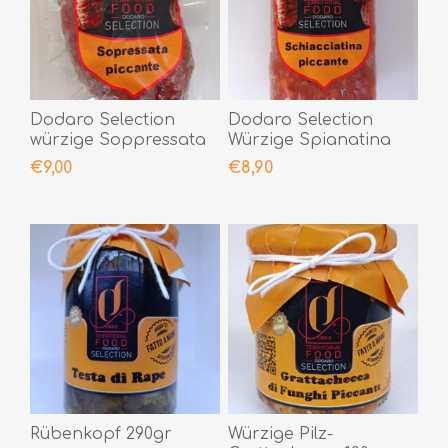
Dodaro Selection
Dodaro Selection
würzige Soppressata
Würzige Spianatina
300gr
300gr
€9,00
€8,90
Rübenkopf 290gr
Würzige Pilz-