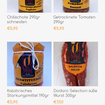
Chilischote 290gr
Getrocknete Tomaten
schneiden
290gr
€5,90
€5,90
Kalabrisches
Dodaro Selection süße
Stärkungsmittel 190gr
Wurst 300gr
€5,90
€7,50