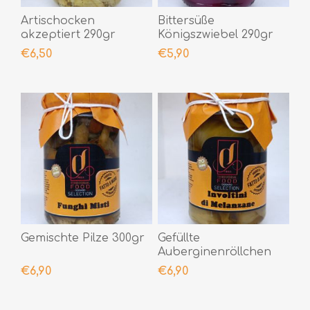
Artischocken
Bittersüße
akzeptiert 290gr
Königszwiebel 290gr
€6,50
€5,90
Gemischte Pilze 300gr
Gefüllte
Auberginenröllchen
290gr
€6,90
€6,90