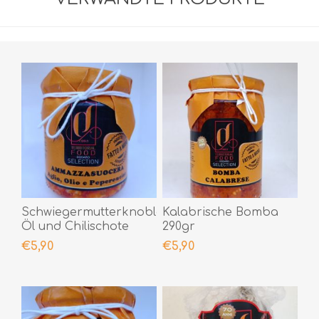
Schwiegermutterknoblauch,
Kalabrische Bomba
Öl und Chilischote
290gr
190gr
€5,90
€5,90