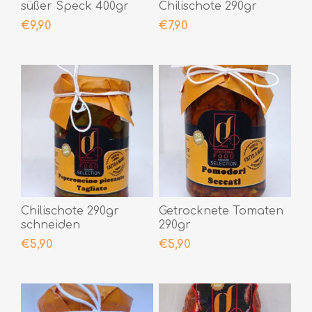
süßer Speck 400gr
Chilischote 290gr
€9,90
€7,90
Chilischote 290gr
Getrocknete Tomaten
schneiden
290gr
€5,90
€5,90