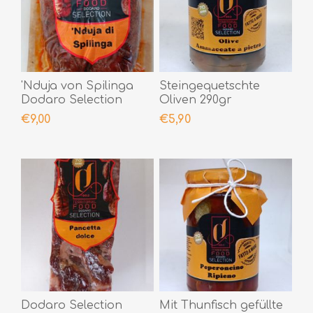
'Nduja von Spilinga
Steingequetschte
Dodaro Selection
Oliven 290gr
400gr
€9,00
€5,90
Dodaro Selection
Mit Thunfisch gefüllte