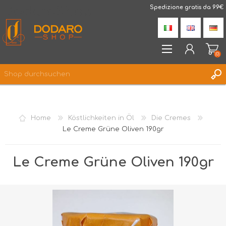
DodaroShop
Spedizione gratis da 99€
(0)
REGISTRIERUNG
ANMELDEN
Home
Köstlichkeiten in Öl
Die Cremes
WUNSCHLISTE
(0)
Le Creme Grüne Oliven 190gr
Le Creme Grüne Oliven 190gr