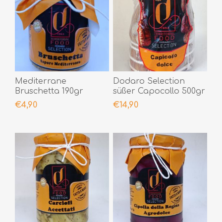
Mediterrane
Dodaro Selection
Bruschetta 190gr
süßer Capocollo 500gr
€4,90
€14,90