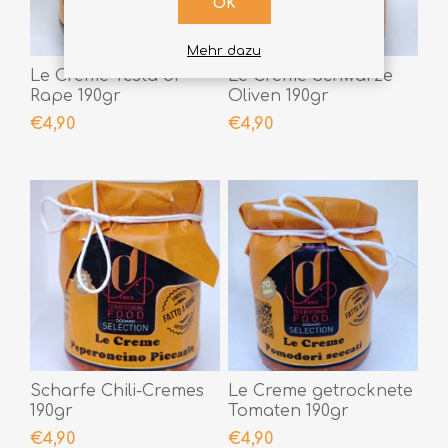
OK
Mehr dazu
Le Creme Testa di
Le Creme Schwarze
Rape 190gr
Oliven 190gr
€4,90
€4,90
Scharfe Chili-Cremes
Le Creme getrocknete
190gr
Tomaten 190gr
€4,90
€4,90