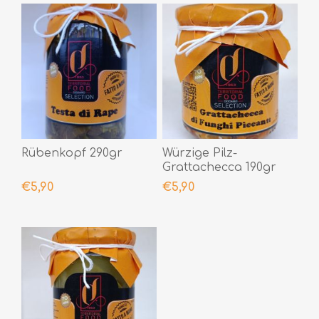
Rübenkopf 290gr
Würzige Pilz-
Grattachecca 190gr
€5,90
€5,90