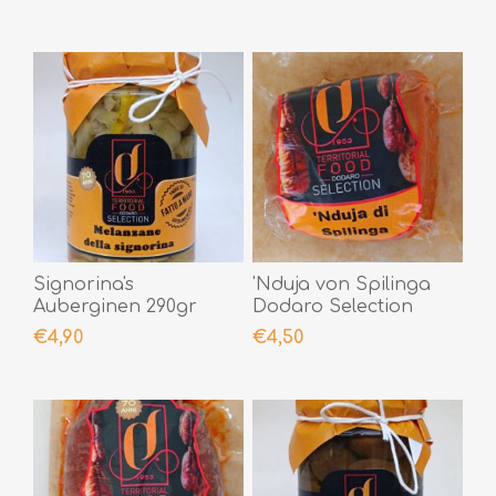
Signorina's
'Nduja von Spilinga
Auberginen 290gr
Dodaro Selection
200gr
€4,90
€4,50