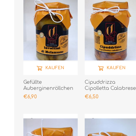
KAUFEN
KAUFEN
Gefüllte
Cipuddrizza
Auberginenröllchen
Cipolletta Calabres
290gr
- Lampascioni 290gr
€6,90
€6,50