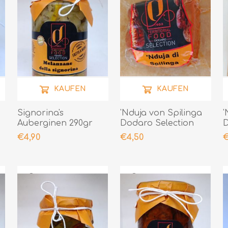
KAUFEN
KAUFEN
Signorina's
'Nduja von Spilinga
'
Auberginen 290gr
Dodaro Selection
D
200gr
4
€4,90
€4,50
€