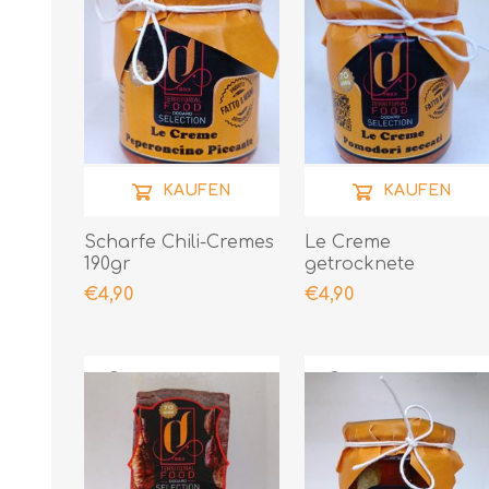
KAUFEN
KAUFEN
Scharfe Chili-Cremes
Le Creme
190gr
getrocknete
Tomaten 190gr
€4,90
€4,90