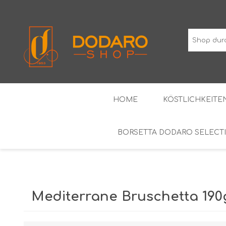
HOME
KÖSTLICHKEITEN
BORSETTA DODARO SELECT
TYPISCHE WURSTWAREN
DIE KLASSIKER
WEINE MIT GESCHÜTZTER
ALKOH
GEOGRAFISCHER ANGABE
Mediterrane Bruschetta 190