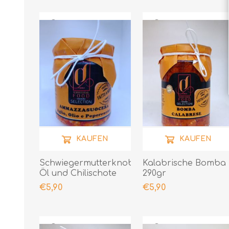
KAUFEN
KAUFEN
Schwiegermutterknoblauch,
Kalabrische Bomba
Öl und Chilischote
290gr
190gr
€5,90
€5,90