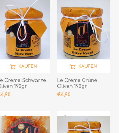
KAUFEN
KAUFEN
e Creme Schwarze
Le Creme Grüne
liven 190gr
Oliven 190gr
4,90
€4,90