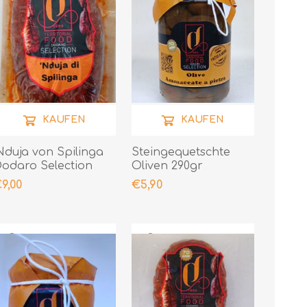
KAUFEN
KAUFEN
Nduja von Spilinga
Steingequetschte
odaro Selection
Oliven 290gr
00gr
9,00
€5,90