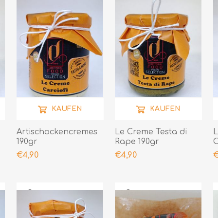
KAUFEN
KAUFEN
Artischockencremes
Le Creme Testa di
L
e
190gr
Rape 190gr
O
€4,90
€4,90
€