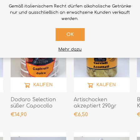
Gemäß italienischem Recht dürfen alkoholische Getränke
nur und ausschließlich an erwachsene Kunden verkauft
werden.
OK
Mehr dazu
KAUFEN
KAUFEN
Dodaro Selection
Artischocken
B
süßer Capocollo
akzeptiert 290gr
K
500gr
€14,90
€6,50
€