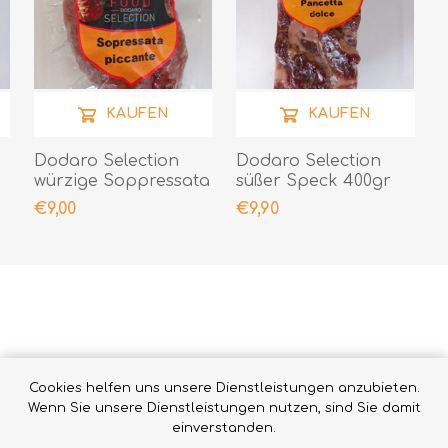
KAUFEN
KAUFEN
Dodaro Selection
Dodaro Selection
würzige Soppressata
süßer Speck 400gr
300gr
€9,00
€9,90
VERWANDTE PRODUKTE
Cookies helfen uns unsere Dienstleistungen anzubieten.
Wenn Sie unsere Dienstleistungen nutzen, sind Sie damit
einverstanden.