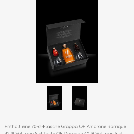
Enthält eine 70-cl-Flasche Grappa OF Amarone Barrique
42 % Vol., eine 5 cl Taste OF Dorange 40 % Vol., eine 5 cl