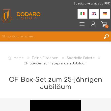
DodaroShop
Spedizione gratis da 99€
(0)
REGISTRIERUNG
ANMELDEN
Home
Feine Flaschen
Spezielle Pakete
WUNSCHLISTE
(0)
OF Box-Set zum 25-jährigen Jubiläum
OF Box-Set zum 25-jährigen
Jubiläum