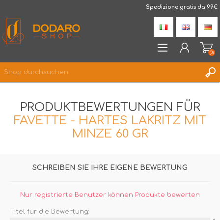
DodaroShop
Spedizione gratis da 99€
(0)
REGISTRIERUNG
PRODUKTBEWERTUNGEN FÜR
ANMELDEN
FAVETTE - HARTES LAKRITZ MIT
WUNSCHLISTE
(0)
MINZE 60 GR
SCHREIBEN SIE IHRE EIGENE BEWERTUNG
Nur registrierte Benutzer können Produkte bewerten
Titel für die Bewertung: