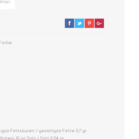
hlen
Farbe.
igte Fettsäuren / gesättigte Fette 0,7 gr
rotein 10 gr Salz / Salz 0,24 gr