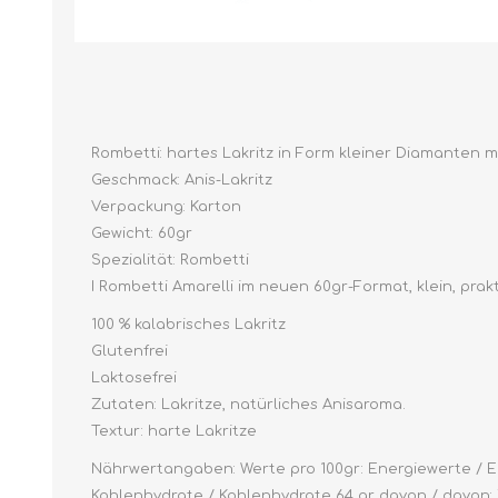
Rombetti: hartes Lakritz in Form kleiner Diamanten
Geschmack: Anis-Lakritz
Verpackung: Karton
Gewicht: 60gr
Spezialität: Rombetti
I Rombetti Amarelli im neuen 60gr-Format, klein, pra
100 % kalabrisches Lakritz
Glutenfrei
Laktosefrei
Zutaten: Lakritze, natürliches Anisaroma.
Textur: harte Lakritze
Nährwertangaben: Werte pro 100gr: Energiewerte / Ener
Kohlenhydrate / Kohlenhydrate 64 gr davon / davon: Zuc