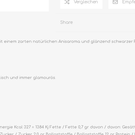
Vergleichen
Empfe
Share
 mit einem zarten natürlichen Anisaroma und glänzend schwarzer 
ktisch und immer glamourös.
gie Kcal 327 = 1384 Kj Fette / Fette 0,7 gr davon / davon: Gesätt
ker / Zucker 2,0 gr Ballaststoffe / Ballaststoffe 12 gr Protein / P