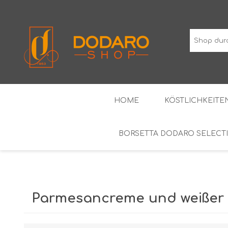
HOME
KÖSTLICHKEITEN
BORSETTA DODARO SELECT
TYPISCHE WURSTWAREN
DIE KLASSIKER
WEINE MIT GESCHÜTZTER
ALKOH
GEOGRAFISCHER ANGABE
Parmesancreme und weißer T