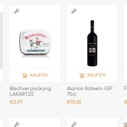
KAUFEN
KAUFEN
Blechverpackung
Alarico Rotwein IGP
F
LAKARTZE
75cl
BIANCONERI 20 GR
€2,99
€15,00
€