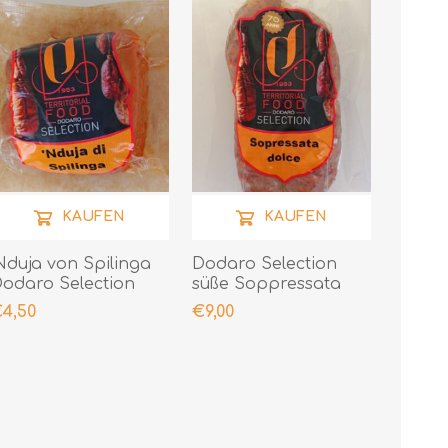
KAUFEN
KAUFEN
Nduja von Spilinga
Dodaro Selection
odaro Selection
süße Soppressata
00gr
300gr
4,50
€9,00