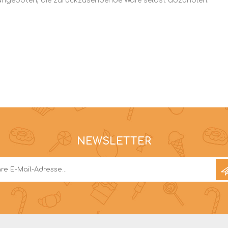
t angeboten, die zurückzusendende Ware selbst abzuholen.
NEWSLETTER