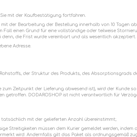
Sie mit der Kaufbestätigung fortfahren.
gel mit der Bearbeitung der Bestellung innerhalb von 10 Tagen 
nem Fall einen Grund für eine vollständige oder teilweise Stornie
 denn, die Frist wurde vereinbart und als wesentlich akzeptiert.
gebene Adresse.
TRÜFFEL
HONIG
hstoffs, der Struktur des Produkts, des Absorptionsgrads de
unde zum Zeitpunkt der Lieferung abwesend ist), wird der Kunde 
en getroffen. DODAROSHOP ist nicht verantwortlich für Verzög
tatsächlich mit der gelieferten Anzahl übereinstimmt;
aige Streitigkeiten müssen dem Kurier gemeldet werden, indem a
rmerkt wird. Andernfalls gilt das Paket als ordnungsgemäß zug