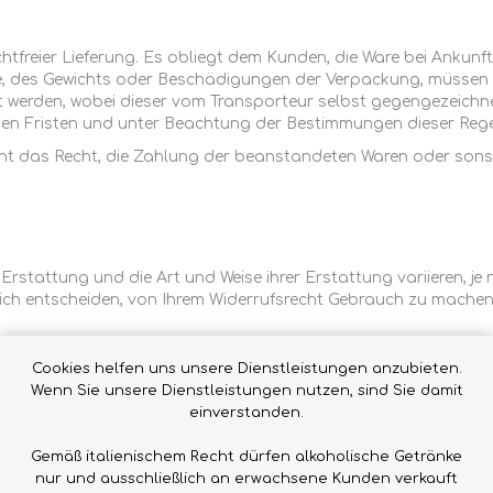
achtfreier Lieferung. Es obliegt dem Kunden, die Ware bei Anku
kete, des Gewichts oder Beschädigungen der Verpackung, müssen
lt werden, wobei dieser vom Transporteur selbst gegengezeic
ichen Fristen und unter Beachtung der Bestimmungen dieser Reg
cht das Recht, die Zahlung der beanstandeten Waren oder sonst
 Erstattung und die Art und Weise ihrer Erstattung variieren, 
ich entscheiden, von Ihrem Widerrufsrecht Gebrauch zu machen 
ädigt oder defekt sind:
Cookies helfen uns unsere Dienstleistungen anzubieten.
 der Artikel beschädigt oder defekt ist oder nicht Ihrer Bestell
Wenn Sie unsere Dienstleistungen nutzen, sind Sie damit
els sowie die Versandkosten für den Erhalt des Artikels erstatt
einverstanden.
Gemäß italienischem Recht dürfen alkoholische Getränke
hädigt oder defekt. Für den Fall, dass kein Mangel festgeste
nur und ausschließlich an erwachsene Kunden verkauft
echnung zu stellen.