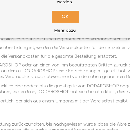
werden.
setzes sein Widerrufsrecht in den Fällen und innerhalb der Gr
OK
d, und unbeschadet der im selben Verbrauchergesetzbuch vo
dekret Nr. 206/2005 muss der Verbraucher diese Waren innerha
Mehr dazu
n Tagen nach Mitteilung des Widerrufs an DODAROSHOP zurück
chließlich der für die Lieferung anfallenden Versandkosten. Für
fachbestellung ist, werden die Versandkosten für den einzelnen 
die Versandkosten für die gesamte Bestellung erstattet.
AROSHOP oder an einen von ihm beauftragten Dritten zurück o
, an dem er DODAROSHOP seine Entscheidung mitgeteilt hat, vo
des Verbrauchers, auch abweichend von den oben genannten Be
rücklich eine andere als die günstigste von DODAROSHOP angeb
aren, es sei denn, DODAROSHOP hat sich bereit erklärt, diese 
ortlich, der sich aus einem Umgang mit der Ware selbst ergibt, d
ung zurückzuhalten, bis nachgewiesen wurde, dass die Ware zu