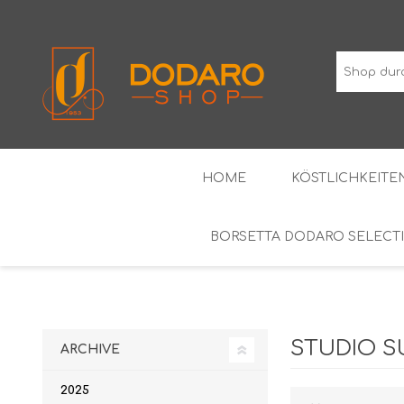
HOME
KÖSTLICHKEITEN
BORSETTA DODARO SELECT
TYPISCHE WURSTWAREN
DIE KLASSIKER
WEINE MIT GESCHÜTZTER
ALKOH
GEOGRAFISCHER ANGABE
STUDIO S
ARCHIVE
2025