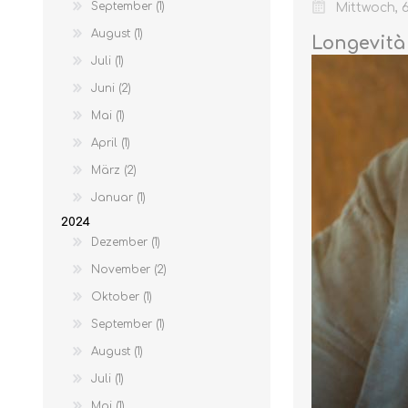
September (1)
Mittwoch, 
August (1)
Longevità
Juli (1)
Juni (2)
Mai (1)
April (1)
März (2)
MARMELADEN
Januar (1)
2024
Dezember (1)
November (2)
Oktober (1)
September (1)
August (1)
Juli (1)
Mai (1)