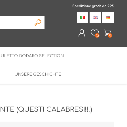
Spedizione gratis da 99€
(0)
(0)
AULETTO DODARO SELECTION
REGISTRIERUNG
ANMELDEN
À
UNSERE GESCHICHTE
DIE SPEZIALITÄTEN
AMARELLI LAKRIZE
DISTAL
SPEZIELLE PAKETE
TE (QUESTI CALABRESI!!!)