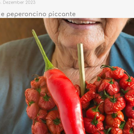
6. Dezember 2023
 e peperoncino piccante
TRÜFFEL
HONIG