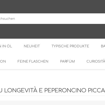
DodaroShop
 IN ÖL
NEUHEIT
TYPISCHE PRODUKTE
B
ION
FEINE FLASCHEN
PARFÜM
CURIOSIT
DER WALD
SÜSS
BOHNENKRAUT
DIE CREMES
OL
BITTER
U LONGEVITÀ E PEPERONCINO PICCAN