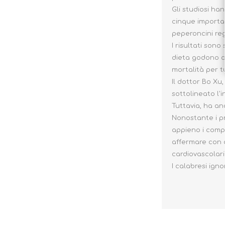
Gli studiosi han
cinque importan
peperoncini re
I risultati son
dieta godono di
mortalità per t
Il dottor Bo Xu
sottolineato l'
Tuttavia, ha an
Nonostante i pr
appieno i compo
affermare con c
cardiovascolari
I calabresi ign