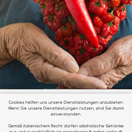
rca, presentata alle sessioni scientifiche 2020 dell'American Hea
Cookies helfen uns unsere Dienstleistungen anzubieten.
Wenn Sie unsere Dienstleistungen nutzen, sind Sie damit
ieta potrebbero beneficiare di un rischio significativamente ridot
einverstanden.
o non è del tutto sorprendente, considerando studi precedenti che
roncini, attribuiti principalmente alla presenza di capsaicina, i
Gemäß italienischem Recht dürfen alkoholische Getränke