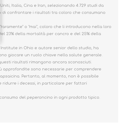
niti, Italia, Cina e Iran, selezionando 4.729 studi da
 di confrontare i risultati tra coloro che consumano
raramente" o "mai", coloro che li introducono nella loro
del 23% della mortalità per cancro e del 25% della
Institute in Ohio e autore senior dello studio, ha
ssono giocare un ruolo chiave nella salute generale.
questi risultati rimangono ancora sconosciuti.
e più approfondite sono necessarie per comprendere
 capsaicina. Pertanto, al momento, non è possibile
idurre i decessi, in particolare per fattori
 consumo del peperoncino in ogni prodotto tipico.