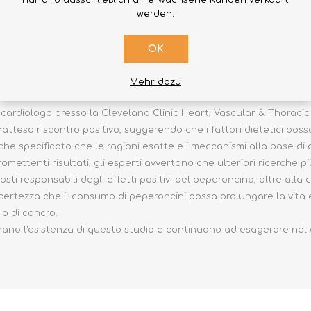
nur und ausschließlich an erwachsene Kunden verkauft
no condotto un'analisi su 570.000 persone provenienti dagli Stati U
werden.
ti database sanitari globali. Questo approccio ha permesso loro
golarmente e coloro che lo fanno raramente o mai.
OK
o stati sorprendenti: rispetto a coloro che consumano peperoncini "
 una riduzione relativa del 26% della mortalità cardiovascolare, 
Mehr dazu
utte le cause.
, cardiologo presso la Cleveland Clinic Heart, Vascular & Thoracic 
inatteso riscontro positivo, suggerendo che i fattori dietetici po
che specificato che le ragioni esatte e i meccanismi alla base di 
omettenti risultati, gli esperti avvertono che ulteriori ricerch
sti responsabili degli effetti positivi del peperoncino, oltre alla
ertezza che il consumo di peperoncini possa prolungare la vita e r
 o di cancro.
orano l'esistenza di questo studio e continuano ad esagerare nel