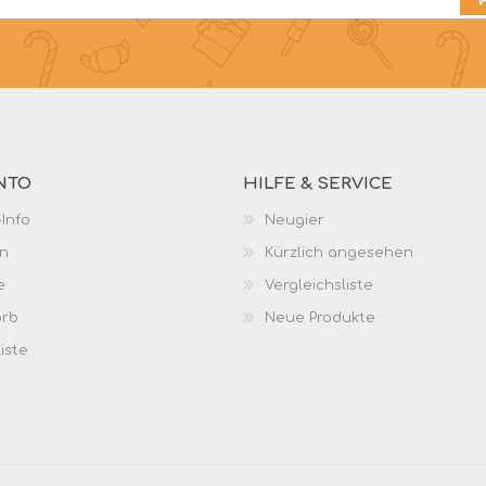
NTO
HILFE & SERVICE
Info
Neugier
n
Kürzlich angesehen
e
Vergleichsliste
orb
Neue Produkte
iste