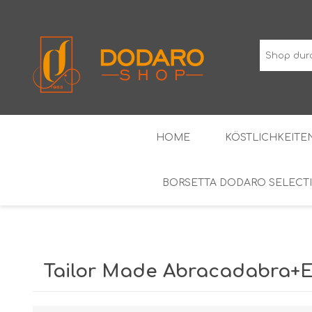
HOME
KÖSTLICHKEITEN
BORSETTA DODARO SELECT
TYPISCHE WURSTWAREN
DIE KLASSIKER
WEINE MIT GESCHÜTZTER
ALKOH
GEOGRAFISCHER ANGABE
Tailor Made Abracadabra+Eq