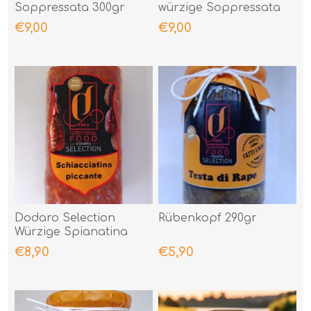
Soppressata 300gr
würzige Soppressata
300gr
€9,00
€9,00
Dodaro Selection
Rübenkopf 290gr
Würzige Spianatina
300gr
€8,90
€5,90