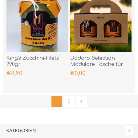
King's Zucchini-Filets
Dodaro Selection
290gr
Modulare Tasche für
hohe Gläser
€4,90
€0,00
1
2
KATEGORIEN