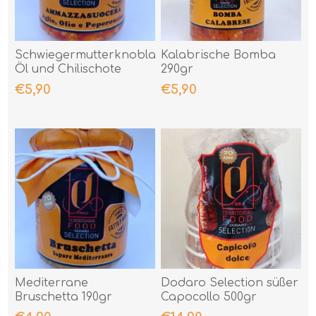
Schwiegermutterknoblauch,
Kalabrische Bomba
Öl und Chilischote
290gr
190gr
€5,90
€5,90
Mediterrane
Dodaro Selection süßer
Bruschetta 190gr
Capocollo 500gr