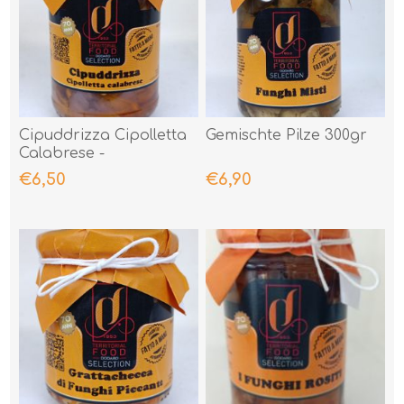
Cipuddrizza Cipolletta
Gemischte Pilze 300gr
Calabrese -
Lampascioni 290gr
€6,50
€6,90