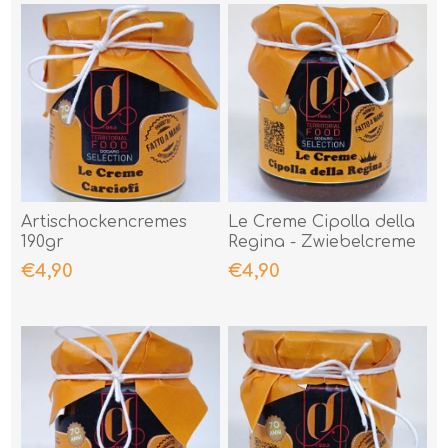
Artischockencremes
Le Creme Cipolla della
190gr
Regina - Zwiebelcreme
- 190gr
€4,90
€4,90