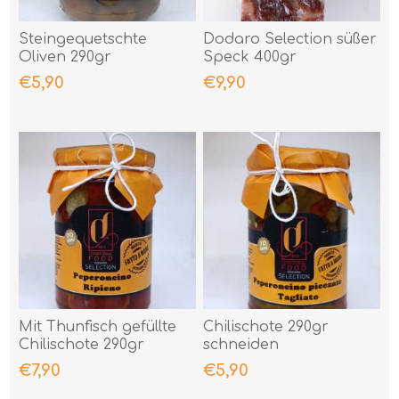
Steingequetschte
Dodaro Selection süßer
Oliven 290gr
Speck 400gr
€5,90
€9,90
Mit Thunfisch gefüllte
Chilischote 290gr
Chilischote 290gr
schneiden
€7,90
€5,90