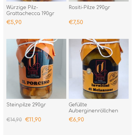
Würzige Pilz-
Rositi-Pilze 290gr
Grattachecca 190gr
€5,90
€7,50
Steinpilze 290gr
Gefüllte
Auberginenröllchen
290gr
€11,90
€6,90
€14,90