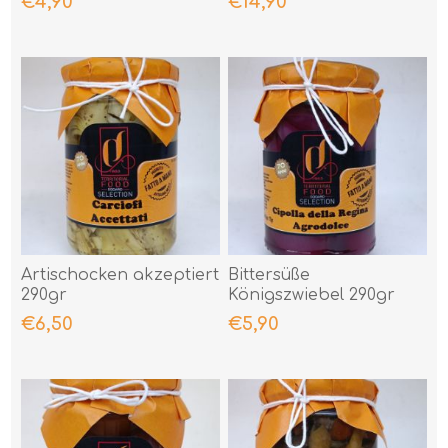
€4,90
€14,90
Artischocken akzeptiert
Bittersüße
290gr
Königszwiebel 290gr
€6,50
€5,90