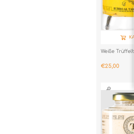
K
Weiße Trüffel
€25,00