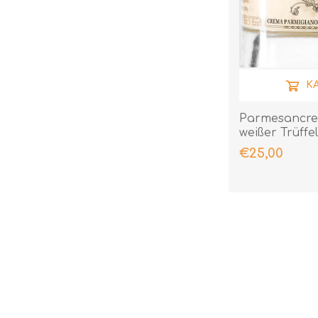
K
Parmesancr
weißer Trüffel
€25,00