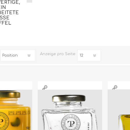
ERTIGE,
EIN
BEITETE
SSE T
FFEL
Anzeige
pro Seite