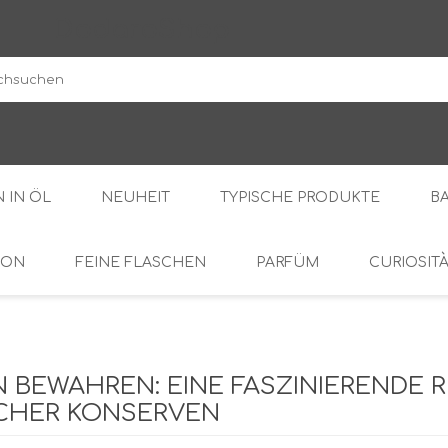
DodaroShop
 IN ÖL
NEUHEIT
TYPISCHE PRODUKTE
B
ION
FEINE FLASCHEN
PARFÜM
CURIOSIT
DER WALD
SÜSS
BOHNENKRAUT
DIE CREMES
OL
BITTER
N BEWAHREN: EINE FASZINIERENDE 
CHER KONSERVEN