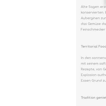
Alte Sagen erzä
konservierten.
Auberginen zum
das Gemüse dav
Feinschmecker
Territorial Foo
In den sonnenv
mit seinem saf
Rezepte, von G
Explosion authe
Essen Grund zu
Tradition geni