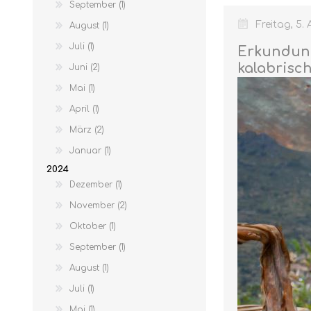
September (1)
Freitag, 5. 
August (1)
Juli (1)
Erkundung
kalabrisc
Juni (2)
Mai (1)
April (1)
März (2)
MARMELADEN
Januar (1)
2024
Dezember (1)
November (2)
Oktober (1)
September (1)
August (1)
Juli (1)
Mai (1)