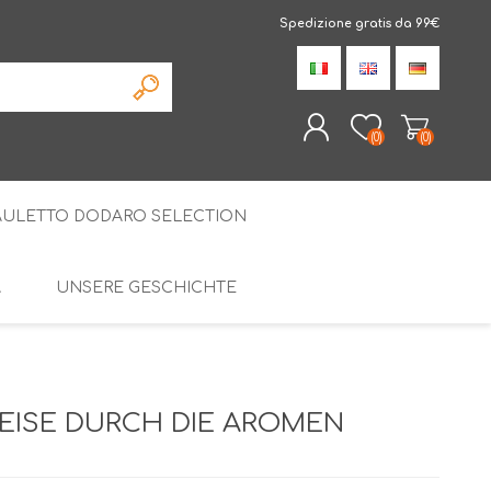
Spedizione gratis da 99€
(0)
(0)
AULETTO DODARO SELECTION
REGISTRIERUNG
ANMELDEN
À
UNSERE GESCHICHTE
DIE SPEZIALITÄTEN
AMARELLI LAKRIZE
DISTAL
SPEZIELLE PAKETE
REISE DURCH DIE AROMEN