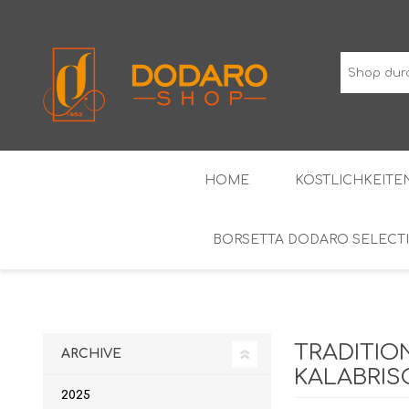
HOME
KÖSTLICHKEITEN
BORSETTA DODARO SELECT
TYPISCHE WURSTWAREN
DIE KLASSIKER
WEINE MIT GESCHÜTZTER
ALKOH
GEOGRAFISCHER ANGABE
TRADITIO
ARCHIVE
KALABRIS
2025