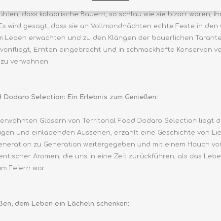
hlen, dass kalabrische Bauern, so schlau wie sie bizarr waren, ih
 Es wird gesagt, dass sie an Vollmondnächten echte Feste in d
 Leben erwachten und zu den Klängen der bauerlichen Tarantel
onfliegt, Ernten eingebracht und in schmackhafte Konserven ve
 zu verwöhnen.
d Dodaro Selection: Ein Erlebnis zum Genießen:
erwöhnten Gläsern von Territorial Food Dodaro Selection liegt d
tigen und einladenden Aussehen, erzählt eine Geschichte von Li
eneration zu Generation weitergegeben und mit einem Hauch von
ntischer Aromen, die uns in eine Zeit zurückführen, als das Leb
m Feiern war.
eßen, dem Leben ein Lächeln schenken: