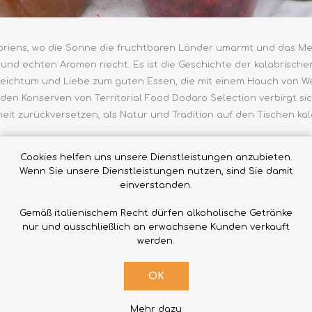
briens, wo die Sonne die fruchtbaren Länder umarmt und das Meer
 und echten Aromen riecht. Es ist die Geschichte der kalabrisch
reichtum und Liebe zum guten Essen, die mit einem Hauch von W
 den Konserven von Territorial Food Dodaro Selection verbirgt s
eit zurückversetzen, als Natur und Tradition auf den Tischen kal
der Konservierung:
Cookies helfen uns unsere Dienstleistungen anzubieten.
Wenn Sie unsere Dienstleistungen nutzen, sind Sie damit
der kalabrischen Konserven reichen in die antike Geschichte der 
einverstanden.
emeinschaften Techniken entwickelt, um die Produkte des Landes
Gemäß italienischem Recht dürfen alkoholische Getränke
u verwandeln, die das ganze Jahr über genossen werden können. D
nur und ausschließlich an erwachsene Kunden verkauft
s wahren kulinarischen Schatzes, der von Großmüttern eifersüch
werden.
 wurde.
OK
tlichkeiten am Tisch:
Mehr dazu