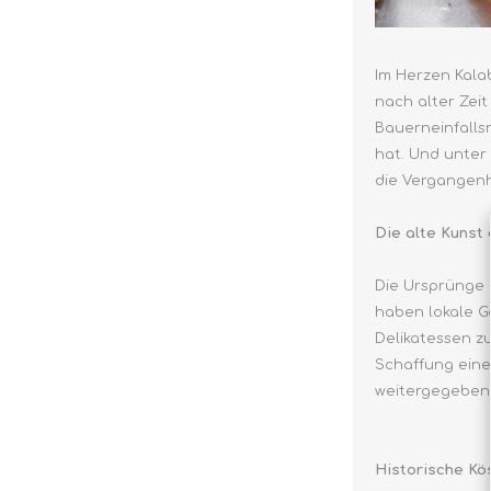
Im Herzen Kala
nach alter Zeit
Bauerneinfalls
hat. Und unter
die Vergangenh
Die alte Kunst 
Die Ursprünge 
haben lokale G
Delikatessen z
Schaffung eine
weitergegeben
Historische Kös