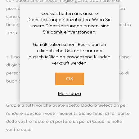
con quello che ci riesce meglio: gusto, tradizione e un
pizzico d’amore! ❤️ I nostri vasetti Dodaro Selection non
Cookies helfen uns unsere
sono solo pieni di sapori autentici, ma anche di tutto
Dienstleistungen anzubieten. Wenn Sie
l’impegno che mettiamo per portarvi il meglio della nostra
unsere Dienstleistungen nutzen, sind
Sie damit einverstanden.
terra.
Gemäß italienischem Recht dürfen
alkoholische Getränke nur und
ausschließlich an erwachsene Kunden
✨ Il nostro augurio per voi: Che il Natale sia un’esplosione
verkauft werden.
di gioia, di calore e di momenti da condividere con le
persone che amate. Che ogni tavola sia ricca non solo di
OK
buon cibo, ma di risate e abbracci sinceri.
Mehr dazu
Grazie a tutti voi che avete scelto Dodaro Selection per
rendere speciali i vostri momenti. Siamo felici di far parte
delle vostre feste e di portare un po’ di Calabria nelle
vostre case!