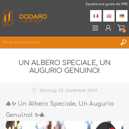
DodaroShop
Spedizione gratis da 99€
(0)
REGISTRIERUNG
UN ALBERO SPECIALE, UN
ANMELDEN
AUGURIO GENUINO!
WUNSCHLISTE
(0)
Montag, 23. Dezember 2024
🎄✨ Un Albero Speciale, Un Augurio
Genuino! ✨🎄