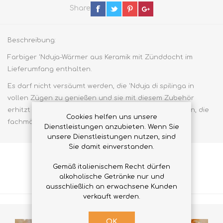
Share
Beschreibung:
Farbiger 'Nduja-Wärmer aus Keramik mit Zünddocht im
Lieferumfang enthalten.
Es darf nicht versäumt werden, die 'Nduja di spilinga in
vollen Zügen zu genießen und sie mit diesem Zubehör
erhitzt auf hausgemachten Brotcroutons zu probieren, die
Cookies helfen uns unsere
fachmännisch im Ofen erhitzt oder gegrillt wurden.
Dienstleistungen anzubieten. Wenn Sie
unsere Dienstleistungen nutzen, sind
Sie damit einverstanden.
Gemäß italienischem Recht dürfen
VERWANDTE PRODUKTE
alkoholische Getränke nur und
ausschließlich an erwachsene Kunden
verkauft werden.
OK