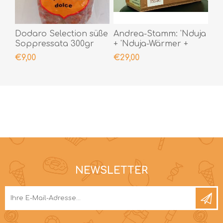
Dodaro Selection süße
Andrea-Stamm: 'Nduja
Soppressata 300gr
+ 'Nduja-Wärmer +
würzige Chili-Cremes +
€9,00
€29,00
persönliche Notiz,
versiegelt mit
Siegellack
NEWSLETTER