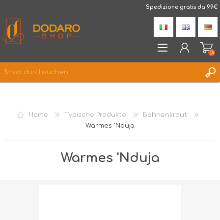
DodaroShop
Spedizione gratis da 99€
(0)
REGISTRIERUNG
ANMELDEN
Home
Typische Produkte
Bohnenkraut
WUNSCHLISTE
(0)
Warmes 'Nduja
Warmes 'Nduja