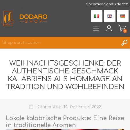
DodaroShop
Spedizione gratis da 99€
(0)
REGISTRIERUNG
WEIHNACHTSGESCHENKE: DER
ANMELDEN
AUTHENTISCHE GESCHMACK
WUNSCHLISTE
(0)
KALABRIENS ALS HOMMAGE AN
TRADITION UND WOHLBEFINDEN
Donnerstag, 14. Dezember 2023
Lokale kalabrische Produkte: Eine Reise
in traditionelle Aromen