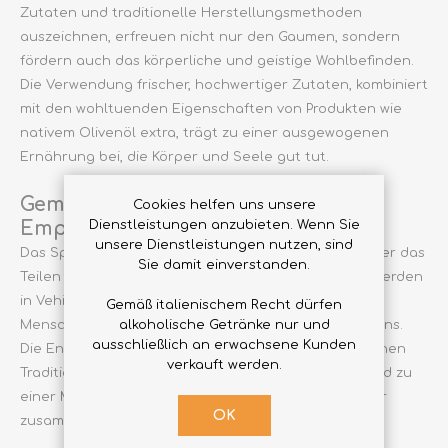
Zutaten und traditionelle Herstellungsmethoden
auszeichnen, erfreuen nicht nur den Gaumen, sondern
fördern auch das körperliche und geistige Wohlbefinden.
Die Verwendung frischer, hochwertiger Zutaten, kombiniert
mit den wohltuenden Eigenschaften von Produkten wie
nativem Olivenöl extra, trägt zu einer ausgewogenen
Ernährung bei, die Körper und Seele gut tut.
Gemeinschaftsbeziehungen und
Cookies helfen uns unsere
Dienstleistungen anzubieten. Wenn Sie
Empathie:
unsere Dienstleistungen nutzen, sind
Das Spenden lokaler kulinarischer Produkte geht über das
Sie damit einverstanden.
Teilen von Lebensmitteln hinaus. Diese Geschenke werden
in Vehikel der Empathie verwandelt und verbinden
Gemäß italienischem Recht dürfen
alkoholische Getränke nur und
Menschen durch die authentischen Aromen Kalabriens.
ausschließlich an erwachsene Kunden
Die Entscheidung, ein Stück Ihrer eigenen kulinarischen
verkauft werden.
Tradition zu spenden, wird zu einem Akt der Liebe und zu
einer Möglichkeit, die Menschen um Sie herum näher
OK
zusammenzubringen.