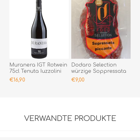
Muranera IGT Rotwein
Dodaro Selection
75cl Tenuta Iuzzolini
würzige Soppressata
300gr
€16,90
€9,00
VERWANDTE PRODUKTE