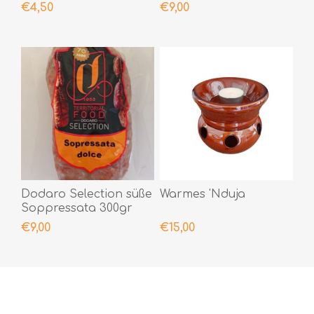
200gr
400gr
€4,50
€9,00
Dodaro Selection süße
Warmes 'Nduja
Soppressata 300gr
€9,00
€15,00