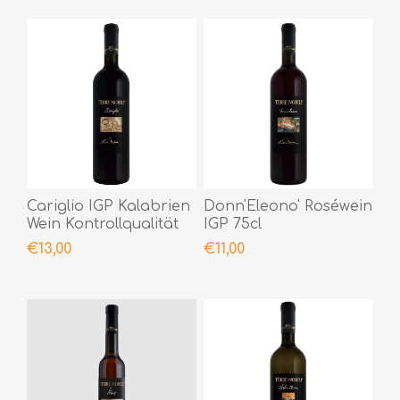
Cariglio IGP Kalabrien
Donn'Eleono' Roséwein
Wein Kontrollqualität
IGP 75cl
Top
€13,00
€11,00