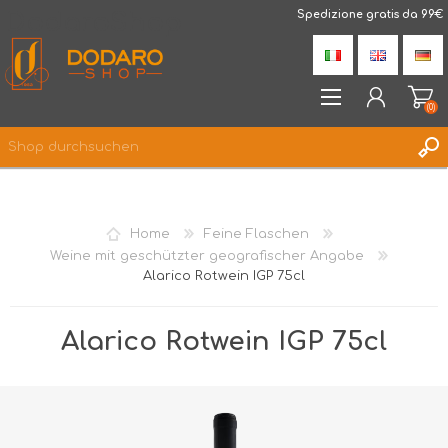
DodaroShop
Spedizione gratis da 99€
(0)
REGISTRIERUNG
ANMELDEN
Home
Feine Flaschen
WUNSCHLISTE
(0)
Weine mit geschützter geografischer Angabe
Alarico Rotwein IGP 75cl
Alarico Rotwein IGP 75cl