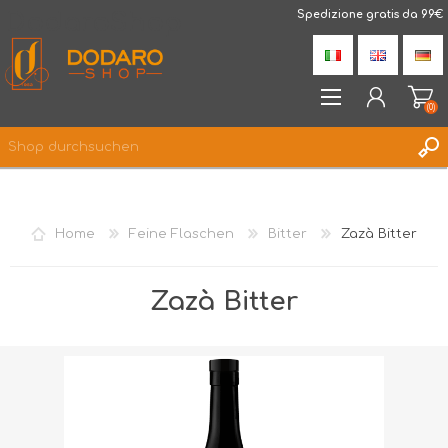
DodaroShop
Spedizione gratis da 99€
(0)
REGISTRIERUNG
ANMELDEN
Home
Feine Flaschen
Bitter
Zazà Bitter
WUNSCHLISTE
(0)
Zazà Bitter