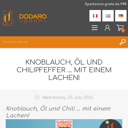
DodaroShop
Spedizione gratis da 99€
0
REGISTER
KNOBLAUCH, ÖL UND
LOG IN
CHILIPFEFFER … MIT EINEM
WISHLIST
0
LACHEN!
Wednesday, 23 July 2025
Knoblauch, Öl und Chili … mit einem
Lachen!