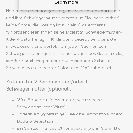
Learn more
Haben Sie einen langen Tag, der Kühlschrank quillt über
und Ihre Schwiegermutter kommt zum Plaudern vorbei?
Keine Sorge, die Lösung ist nur ein Glas entfernt.
Wir präsentieren Ihnen seine Majestät:
Schwiegermutter-
Killer-Pasta
. Fertig in 10 Minuten, beliebt bei allen, die
stilvoll essen, und perfekt, um jeden Gaumen zum
Schweigen zu bringen (nicht nur wegen des Geschmacks,
sondern auch wegen der entscheidenden Schärfe!).
So wird er wie ein echter Calabrese DOC zubereitet.
Zutaten für 2 Personen und/oder 1
Schwiegermutter (optional):
180 g Spaghetti (besser grob, wie manche
Schwiegermutter-Witze)
Undefiniert „großzügige“ Teelöffel
Ammazzasuocera
Dodaro Selection
Ein Spritzer natives Olivenöl extra (wenn Sie wirklich