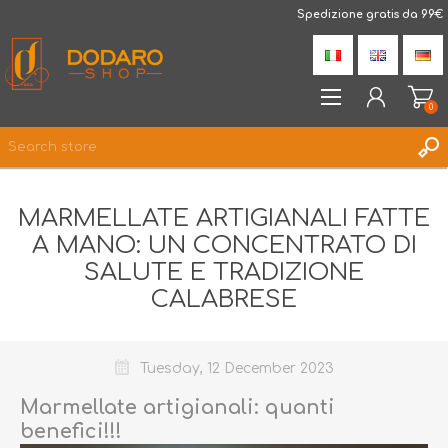
DodaroShop
Spedizione gratis da 99€
0
REGISTER
MARMELLATE ARTIGIANALI FATTE
LOG IN
A MANO: UN CONCENTRATO DI
WISHLIST
0
SALUTE E TRADIZIONE
CALABRESE
Tuesday, 12 December 2023
Marmellate artigianali: quanti
benefici!!!