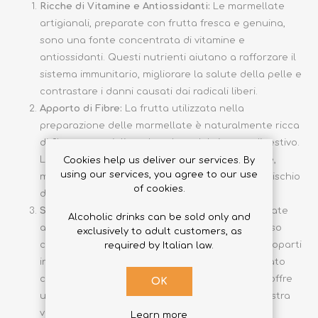
Ricche di Vitamine e Antiossidanti:
Le marmellate
artigianali, preparate con frutta fresca e genuina,
sono una fonte concentrata di vitamine e
antiossidanti. Questi nutrienti aiutano a rafforzare il
sistema immunitario, migliorare la salute della pelle e
contrastare i danni causati dai radicali liberi.
Apporto di Fibre:
La frutta utilizzata nella
preparazione delle marmellate è naturalmente ricca
di fibre, essenziali per la salute del sistema digestivo.
Le fibre contribuiscono a regolare la digestione,
Cookies help us deliver our services. By
using our services, you agree to our use
mantenere un peso corporeo sano e ridurre il rischio
of cookies.
di malattie cardiovascolari.
Sostituto Salutare per lo Zucchero:
Le marmellate
Alcoholic drinks can be sold only and
artigianali preparate in modo tradizionale spesso
exclusively to adult customers, as
contengono meno zucchero rispetto alle controparti
required by Italian law.
industriali. L'uso moderato di zucchero, combinato
con il sapore naturalmente dolce della frutta, offre
OK
un'alternativa più salutare per soddisfare la nostra
voglia di dolce.
Learn more