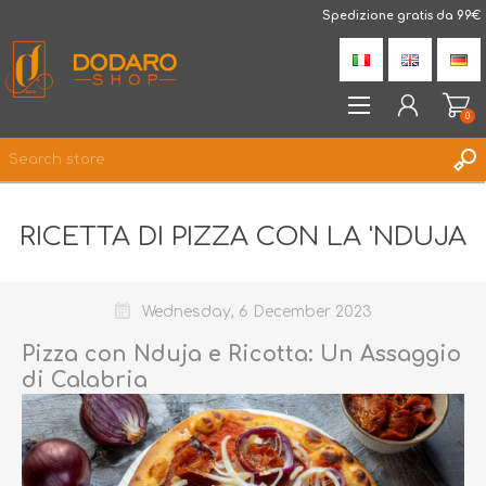
DodaroShop
Spedizione gratis da 99€
0
REGISTER
RICETTA DI PIZZA CON LA 'NDUJA
LOG IN
WISHLIST
0
Wednesday, 6 December 2023
Pizza con Nduja e Ricotta: Un Assaggio
di Calabria