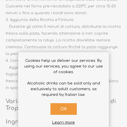
Cuocete nel forno pre-riscaldato a 220°C per circa 15-20
minuti o fino a quando i bordi sono dorati.
3. Aggiunta della Ricotta e Finitura:
Durante gli ultimi 5 minuti di cottura, distribuite la ricotta
fresca sulla pizza, facendo attenzione a non coprire
completamente la nduja. La ricotta dovrebbe restare
cremosa. Continuate la cottura finché la pizza raggiunge
la perfezione, estraete dal forno.
4. Condimento Finale:
Cookies help us deliver our services. By
using our services, you agree to our use
Aggiungete sale e pepe a piacere. Guarnite con
of cookies.
foglioline di basilico fresco per un tocco aromatico e
fresco. Servite la Pizza con Nduja e Ricotta calda, tagliata
Alcoholic drinks can be sold only and
in spicchi generosi.
exclusively to adult customers, as
required by Italian law.
Variante: Pizza con Nduja e Cipolla di
Tropea caramellata
OK
Ingredienti aggiuntivi:
Learn more