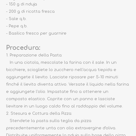
- 150 g di nduja
- 200 g di ricotta fresca
- Sale q.b.
- Pepe q.b.
- Basilico fresco per guarnire
Procedura:
1. Preparazione della Pasta:
In una ciotola, mescolate la farina con il sale. In un
bicchiere, sciogliete lo zucchero nell'acqua tiepida e
aggiungete il lievito. Lasciate riposare per 5-10 minuti
finché il lievito diventa attivo. Versate il liquido nella farina
e aggiungete l'olio. Impastate fino a ottenere un
composto elastico. Coprite con un panno e lasciate
lievitare in un luogo caldo fino al raddoppio del volume.
2. Stesura e Cottura della Pizza:
Stendete la pasta sulla teglia da pizza
precedentemente unta con olio extravergine d'oliva.
Distribuite uniformemente la nduja sulla base della pizza.