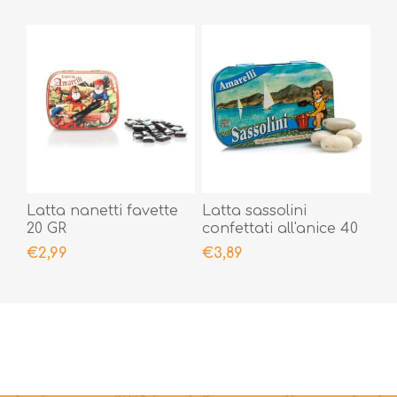
Latta nanetti favette
Latta sassolini
20 GR
confettati all'anice 40
GR
€2,99
€3,89