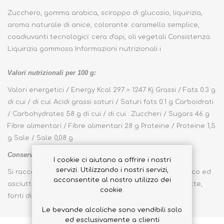
Zucchero, gomma arabica, sciroppo di glucosio, liquirizia,
aroma naturale di anice, colorante: caramello semplice,
coadiuvanti tecnologici: cera d'api, oli vegetali Consistenza:
Liquirizia gommosa Informazioni nutrizionali i
Valori nutrizionali per 100 g:
Valori energetici / Energy Kcal 297 = 1247 Kj Grassi / Fats 0.3 g
di cui / di cui: Acidi grassi saturi / Saturi fats 0.1 g Carboidrati
/ Carbohydrates 58 g di cui / di cui : Zuccheri / Sugars 46 g
Fibre alimentari / Fibre alimentari 28 g Proteine ​​/ Proteine ​​1,5
g Sale / Sale 0,08 g
Conservazione:
I cookie ci aiutano a offrire i nostri
servizi. Utilizzando i nostri servizi,
Si raccomanda di conservare il prodotto in luogo fresco ed
acconsentite al nostro utilizzo dei
asciutto, lontano da fonti di calore dirette e/o indirette,
cookie.
fonti di luce intensa naturale.
Le bevande alcoliche sono vendibili solo
ed esclusivamente a clienti