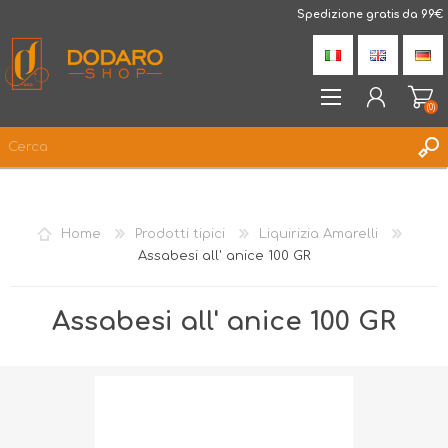
DodaroShop
Spedizione gratis da 99€
(0)
REGISTRATI
ACCESSO
Home
Prodotti tipici
Liquirizia Amarelli
LISTA DEI DESIDERI
(0)
Assabesi all' anice 100 GR
Assabesi all' anice 100 GR