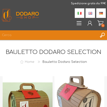
DodaroShop
Spedizione gratis da 99€
(0)
REGISTRATI
BAULETTO DODARO SELECTION
ACCESSO
LISTA DEI DESIDERI
(0)
Home
Bauletto Dodaro Selection