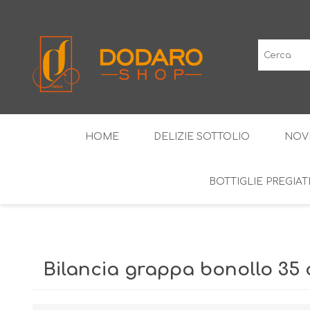
HOME
DELIZIE SOTTOLIO
NOV
BOTTIGLIE PREGIAT
SALUMI TIPICI
I CLASSICI
VINI IGP
LIQUO
Bilancia grappa bonollo 35 