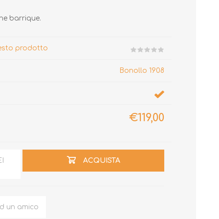
ne barrique.
uesto prodotto
Bonollo 1908
€119,00
EI
ACQUISTA
ad un amico