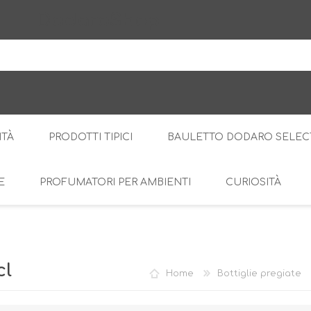
DodaroShop
ITÀ
PRODOTTI TIPICI
BAULETTO DODARO SELEC
E
PROFUMATORI PER AMBIENTI
CURIOSITÀ
IL BOSCO
DOLCE
LE CREME
SALATO
RI
AMARI
DI
cl
Home
Bottiglie pregiate