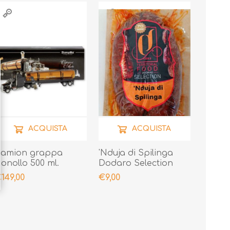
ACQUISTA
ACQUISTA
Camion grappa
'Nduja di Spilinga
onollo 500 ml.
Dodaro Selection
400gr
149,00
€9,00