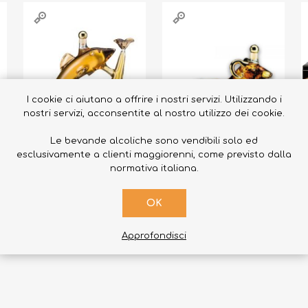
I cookie ci aiutano a offrire i nostri servizi. Utilizzando i
nostri servizi, acconsentite al nostro utilizzo dei cookie.
Le bevande alcoliche sono vendibili solo ed
esclusivamente a clienti maggiorenni, come previsto dalla
normativa italiana.
ACQUISTA
ACQUISTA
OK
o
Pesci grappa
Ariete grappa
bonollo 35 cl
bonollo 35 cl
b
Approfondisci
€119,00
€119,00
€