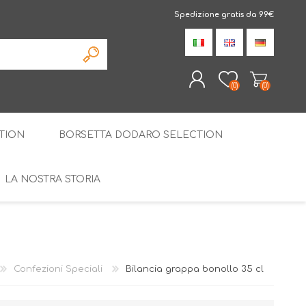
Spedizione gratis da 99€
(0)
(0)
TION
BORSETTA DODARO SELECTION
REGISTRATI
ACCESSO
LA NOSTRA STORIA
LIQUIRIZIA AMARELLI
LE SPECIALITÀ
STILLATI
CONFEZIONI SPECIALI
Confezioni Speciali
Bilancia grappa bonollo 35 cl