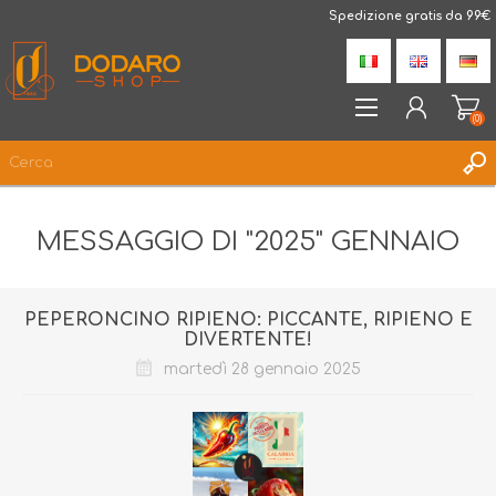
DodaroShop
Spedizione gratis da 99€
(0)
REGISTRATI
MESSAGGIO DI "2025" GENNAIO
ACCESSO
LISTA DEI DESIDERI
(0)
PEPERONCINO RIPIENO: PICCANTE, RIPIENO E
DIVERTENTE!
martedì 28 gennaio 2025