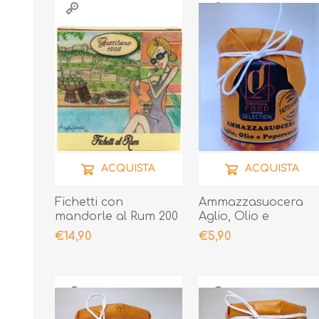
ACQUISTA
ACQUISTA
Fichetti con
Ammazzasuocera
mandorle al Rum 200
Aglio, Olio e
gr
Peperoncino 190gr
€14,90
€5,90