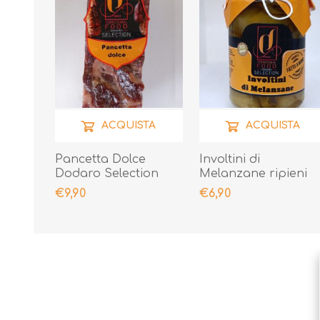
ACQUISTA
ACQUISTA
Pancetta Dolce
Involtini di
Dodaro Selection
Melanzane ripieni
400gr
290gr
€9,90
€6,90