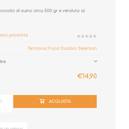
ocollo di suino circa 500 gr e venduto al
uesto prodotto
Territorial Food Dodaro Selection
dire
€14,90
EI
ACQUISTA
ad un amico