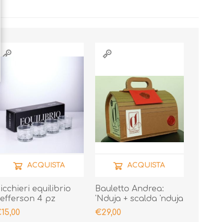
ACQUISTA
ACQUISTA
icchieri equilibrio
Bauletto Andrea:
efferson 4 pz
'Nduja + scalda 'nduja
+ Le Creme
15,00
€29,00
Peperoncino