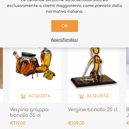
Le bevande alcoliche sono vendibili solo ed
esclusivamente a clienti maggiorenni, come previsto dalla
normativa italiana.
OK
Approfondisci
ACQUISTA
ACQUISTA
Vespino grappa
Vergine bonollo 20 cl
B
bonollo 35 cl
J
€119,00
€109,00
€