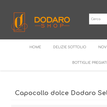
HOME
DELIZIE SOTTOLIO
NOV
BOTTIGLIE PREGIAT
SALUMI TIPICI
I CLASSICI
VINI IGP
LIQUO
Capocollo dolce Dodaro Sel