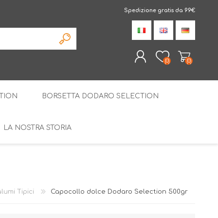
Spedizione gratis da 99€
(0)
(0)
TION
BORSETTA DODARO SELECTION
REGISTRATI
ACCESSO
LA NOSTRA STORIA
LIQUIRIZIA AMARELLI
LE SPECIALITÀ
STILLATI
CONFEZIONI SPECIALI
lumi Tipici
Capocollo dolce Dodaro Selection 500gr