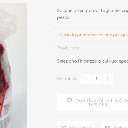
Salume ottenuto dal taglio del cap
pezzo.
Lascia la prima recensione per q
Produttore:
TARTUFO
MIELE
Seleziona l'indirizzo a cui vuoi spe
Quantità:
AGGIUNGI ALLA LISTA D
DESIDERI
Confronta
Invia 