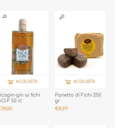
Piccante + biglietto
personale sigillato
con ceralacca
ACQUISTA
ACQUISTA
icagin-gin ai fichi
Panetto di Fichi 250
.O.P 50 cl
gr
39,00
€8,99