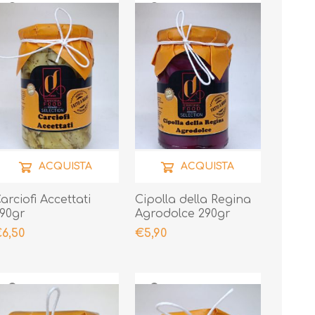
ACQUISTA
ACQUISTA
arciofi Accettati
Cipolla della Regina
90gr
Agrodolce 290gr
6,50
€5,90