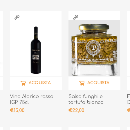
ACQUISTA
ACQUISTA
Vino Alarico rosso
Salsa funghi e
F
IGP 75cl
tartufo bianco
D
Toscano 180g
€15,00
€22,00
€