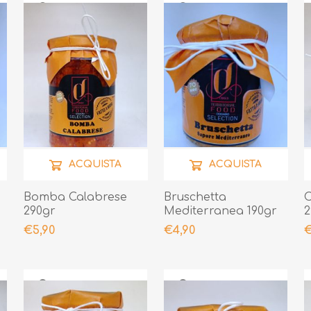
ACQUISTA
ACQUISTA
Bomba Calabrese
Bruschetta
C
290gr
Mediterranea 190gr
2
€5,90
€4,90
€