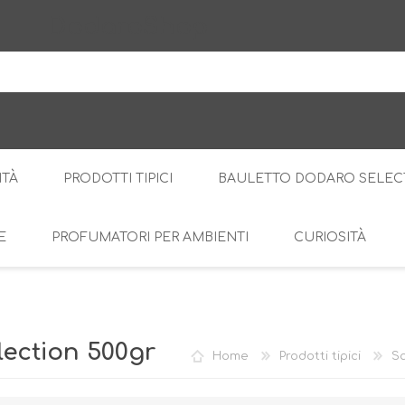
DodaroShop
ITÀ
PRODOTTI TIPICI
BAULETTO DODARO SELEC
E
PROFUMATORI PER AMBIENTI
CURIOSITÀ
IL BOSCO
DOLCE
LE CREME
SALATO
RI
AMARI
DI
ection 500gr
Home
Prodotti tipici
Sa