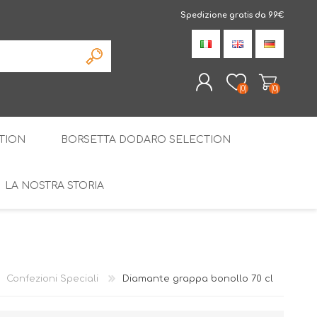
Spedizione gratis da 99€
(0)
(0)
TION
BORSETTA DODARO SELECTION
REGISTRATI
ACCESSO
LA NOSTRA STORIA
LIQUIRIZIA AMARELLI
LE SPECIALITÀ
STILLATI
CONFEZIONI SPECIALI
Confezioni Speciali
Diamante grappa bonollo 70 cl