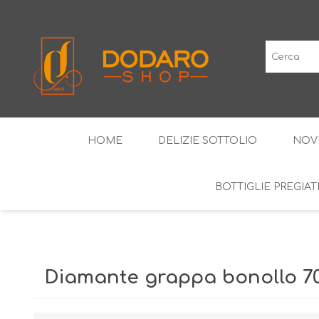
HOME
DELIZIE SOTTOLIO
NOV
BOTTIGLIE PREGIAT
SALUMI TIPICI
I CLASSICI
VINI IGP
LIQUO
Diamante grappa bonollo 70