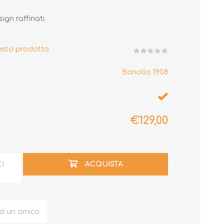
gn raffinati.
uesto prodotto
Bonollo 1908
€129,00
EI
ACQUISTA
ad un amico