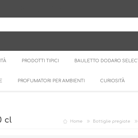
DodaroShop
ITÀ
PRODOTTI TIPICI
BAULETTO DODARO SELEC
E
PROFUMATORI PER AMBIENTI
CURIOSITÀ
IL BOSCO
DOLCE
LE CREME
SALATO
RI
AMARI
DI
 cl
Home
Bottiglie pregiate