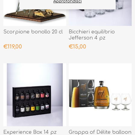
Approfondisci
Scorpione bonollo 20 cl
Bicchieri equilibrio
Jefferson 4 pz
€119,00
€15,00
Experience Box 14 pz
Grappa of Délite balloon