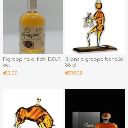
Figrappina ai fichi D.O.P.
Bilancia grappa bonollo
5cl
35 cl
€5,00
€119,00