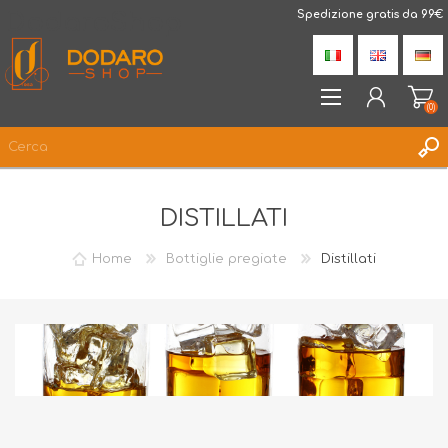
DodaroShop
Spedizione gratis da 99€
(0)
REGISTRATI
DISTILLATI
ACCESSO
LISTA DEI DESIDERI
(0)
Home
Bottiglie pregiate
Distillati