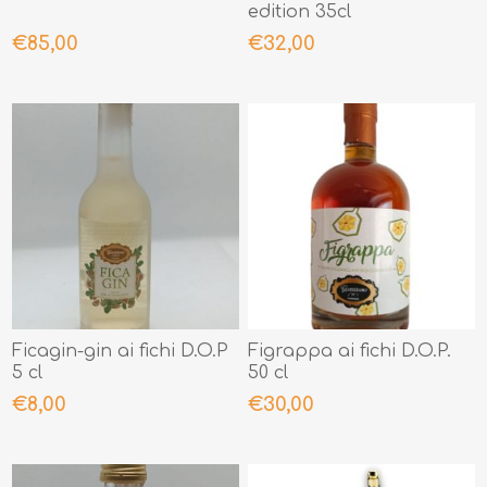
edition 35cl
€85,00
€32,00
Ficagin-gin ai fichi D.O.P
Figrappa ai fichi D.O.P.
5 cl
50 cl
€8,00
€30,00