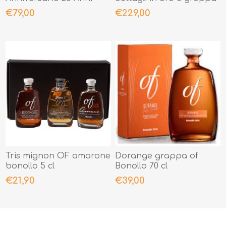
barrique
€79,00
€229,00
Tris mignon OF amarone
Dorange grappa of
bonollo 5 cl
Bonollo 70 cl
€21,90
€39,00