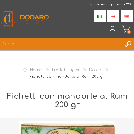
DodaroShop
Spedizione gratis da 99€
(0)
REGISTRATI
ACCESSO
Home
Prodotti tipici
Dolce
LISTA DEI DESIDERI
(0)
Fichetti con mandorle al Rum 200 gr
Fichetti con mandorle al Rum
200 gr