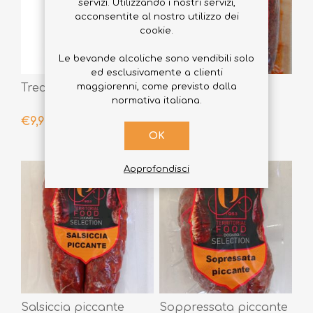
servizi. Utilizzando i nostri servizi,
acconsentite al nostro utilizzo dei
cookie.
Le bevande alcoliche sono vendibili solo
ed esclusivamente a clienti
Treccia di Fichi - 200g
'Nduja di Spilinga
maggiorenni, come previsto dalla
Dodaro Selection
normativa italiana.
400gr
€9,90
€9,00
OK
Approfondisci
Salsiccia piccante
Soppressata piccante