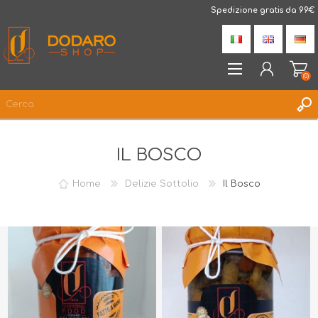
DodaroShop
Spedizione gratis da 99€
(0)
REGISTRATI
IL BOSCO
ACCESSO
LISTA DEI DESIDERI
(0)
Home
Delizie Sottolio
Il Bosco