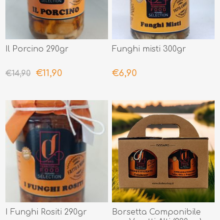
Il Porcino 290gr
Funghi misti 300gr
€11,90
€6,90
€14,90
I Funghi Rositi 290gr
Borsetta Componibile