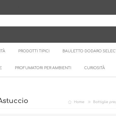
DodaroShop
ITÀ
PRODOTTI TIPICI
BAULETTO DODARO SELEC
E
PROFUMATORI PER AMBIENTI
CURIOSITÀ
IL BOSCO
DOLCE
LE CREME
SALATO
RI
AMARI
DI
Astuccio
Home
Bottiglie pre