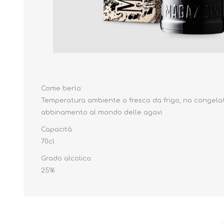
Come berlo:
Temperatura ambiente o fresco da frigo, no congela
abbinamento al mondo delle agavi.
Capacità:
70cl
Grado alcolico:
25%