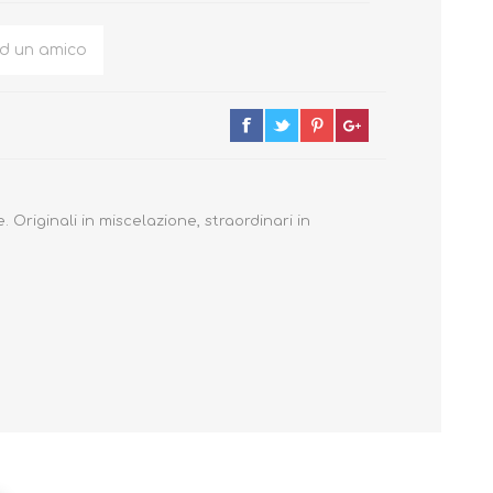
ad un amico
e.
Originali in miscelazione, straordinari in