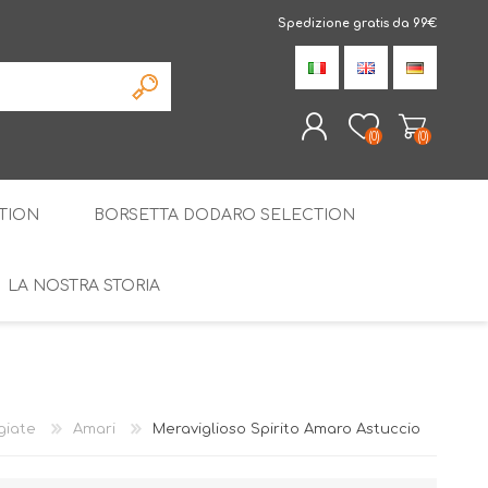
Spedizione gratis da 99€
(0)
(0)
TION
BORSETTA DODARO SELECTION
REGISTRATI
ACCESSO
LA NOSTRA STORIA
LIQUIRIZIA AMARELLI
LE SPECIALITÀ
STILLATI
CONFEZIONI SPECIALI
giate
Amari
Meraviglioso Spirito Amaro Astuccio