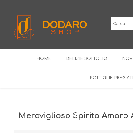
HOME
DELIZIE SOTTOLIO
NOV
BOTTIGLIE PREGIAT
SALUMI TIPICI
I CLASSICI
VINI IGP
LIQUO
Meraviglioso Spirito Amaro 