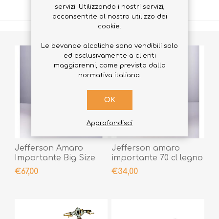
PRODOTTI CORRELATI
servizi. Utilizzando i nostri servizi,
acconsentite al nostro utilizzo dei
cookie.
Le bevande alcoliche sono vendibili solo
ed esclusivamente a clienti
maggiorenni, come previsto dalla
normativa italiana.
OK
Approfondisci
Jefferson Amaro
Jefferson amaro
Importante Big Size
importante 70 cl legno
legno 1,5 lt
€67,00
€34,00