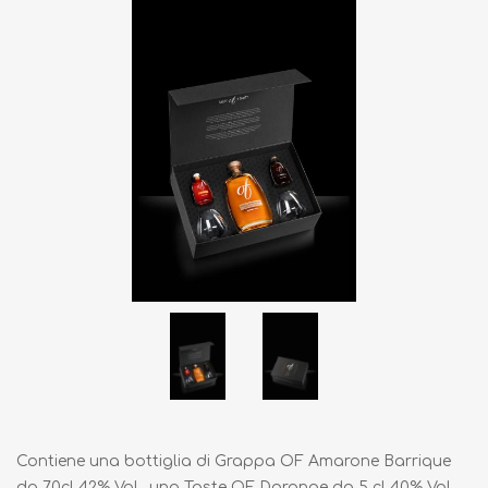
Contiene una bottiglia di Grappa OF Amarone Barrique
da 70cl 42% Vol., una Taste OF Dorange da 5 cl 40% Vol,