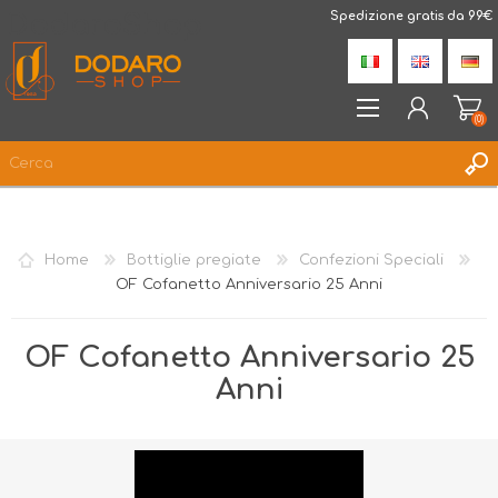
DodaroShop
Spedizione gratis da 99€
(0)
REGISTRATI
ACCESSO
Home
Bottiglie pregiate
Confezioni Speciali
LISTA DEI DESIDERI
(0)
OF Cofanetto Anniversario 25 Anni
OF Cofanetto Anniversario 25
Anni