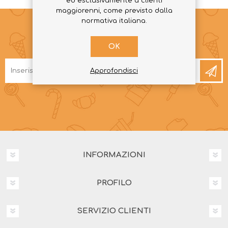
ed esclusivamente a clienti
maggiorenni, come previsto dalla
normativa italiana.
RICEVI LA NEWSLETTER
OK
Approfondisci
INFORMAZIONI
PROFILO
SERVIZIO CLIENTI