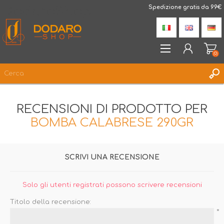
DodaroShop
Spedizione gratis da 99€
(0)
REGISTRATI
RECENSIONI DI PRODOTTO PER
ACCESSO
BOMBA CALABRESE 290GR
LISTA DEI DESIDERI
(0)
SCRIVI UNA RECENSIONE
Solo gli utenti registrati possono scrivere recensioni
Titolo della recensione:
*