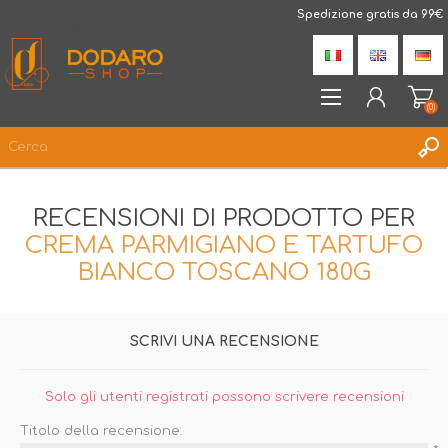
DodaroShop
Spedizione gratis da 99€
(0)
REGISTRATI
RECENSIONI DI PRODOTTO PER
ACCESSO
CREMA PARMIGIANO E TARTUFO
LISTA DEI DESIDERI
(0)
BIANCO TOSCANO 180G
SCRIVI UNA RECENSIONE
Solo gli utenti registrati possono scrivere recensioni
Titolo della recensione: