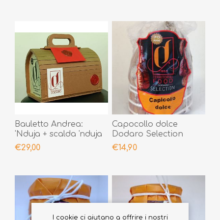
Bauletto Andrea:
Capocollo dolce
'Nduja + scalda 'nduja
Dodaro Selection
+ Le Creme
500gr
€29,00
€14,90
Peperoncino Piccante
+ biglietto personale
sigillato con ceralacca
I cookie ci aiutano a offrire i nostri