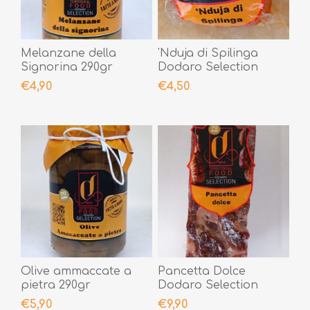
Melanzane della
'Nduja di Spilinga
Signorina 290gr
Dodaro Selection
200gr
€4,90
€4,50
Olive ammaccate a
Pancetta Dolce
pietra 290gr
Dodaro Selection
400gr
€5,90
€9,90