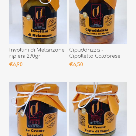
Involtini di Melanzane
Cipuddrizza -
ripieni 290gr
Cipolletta Calabrese
290gr
€6,90
€6,50