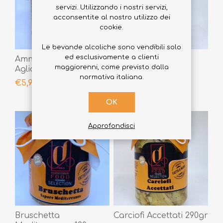
servizi. Utilizzando i nostri servizi,
acconsentite al nostro utilizzo dei
cookie.
Le bevande alcoliche sono vendibili solo
ed esclusivamente a clienti
Ammazzasuocera
Bomba Calabrese
maggiorenni, come previsto dalla
Aglio, Olio e
290gr
normativa italiana.
Peperoncino 190gr
€5,90
€5,90
OK
Approfondisci
Bruschetta
Carciofi Accettati 290gr