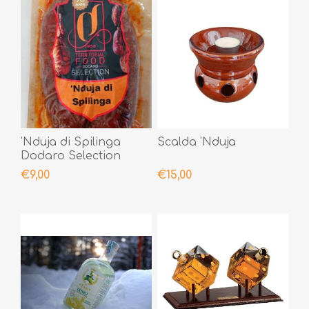
'Nduja di Spilinga
Scalda 'Nduja
Dodaro Selection
400gr
€9,00
€15,00