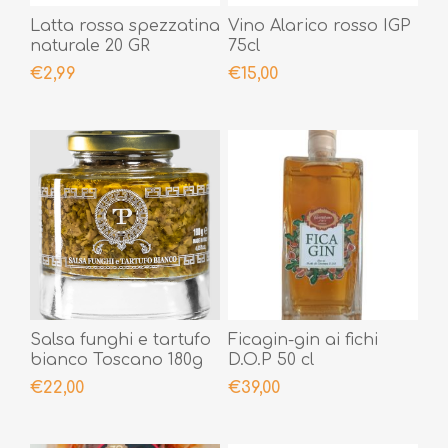
Latta rossa spezzatina
Vino Alarico rosso IGP
naturale 20 GR
75cl
€2,99
€15,00
Salsa funghi e tartufo
Ficagin-gin ai fichi
bianco Toscano 180g
D.O.P 50 cl
€22,00
€39,00