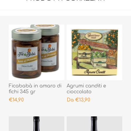
Ficababà in amaro di
Agrumi canditi e
fichi 345 gr
cioccolato
€14,90
Da €13,90