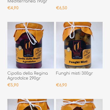
Mediterranea 190gr
€4,90
€6,50
Cipolla della Regina
Funghi misti 300gr
Agrodolce 290gr
€5,90
€6,90