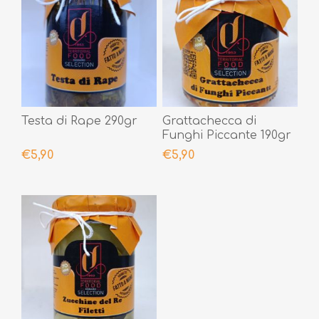
Testa di Rape 290gr
Grattachecca di
Funghi Piccante 190gr
€5,90
€5,90