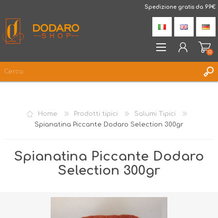
DodaroShop
Spedizione gratis da 99€
(0)
REGISTRATI
ACCESSO
Home
Prodotti tipici
Salumi Tipici
LISTA DEI DESIDERI
(0)
Spianatina Piccante Dodaro Selection 300gr
Spianatina Piccante Dodaro
Selection 300gr