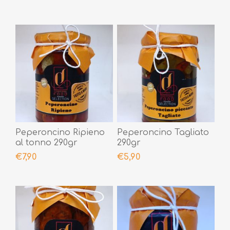
Peperoncino Ripieno
Peperoncino Tagliato
al tonno 290gr
290gr
€7,90
€5,90